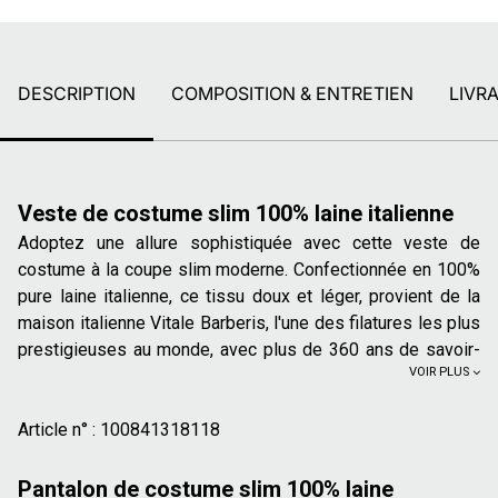
DESCRIPTION
COMPOSITION & ENTRETIEN
LIVR
Veste de costume slim 100% laine italienne
Adoptez une allure sophistiquée avec cette veste de
costume à la coupe slim moderne. Confectionnée en 100%
pure laine italienne, ce tissu doux et léger, provient de la
maison italienne Vitale Barberis, l'une des filatures les plus
prestigieuses au monde, avec plus de 360 ans de savoir-
VOIR PLUS
faire. Cette veste structure votre silhouette avec une
fermeture à 2 boutons et un col tailleur avec ses détails à
points sellier, idéal à porter toute l'année.
Article n° :
100841318118
Coupe slim : coupe classique, près du corps pour une
Pantalon de costume slim 100% laine