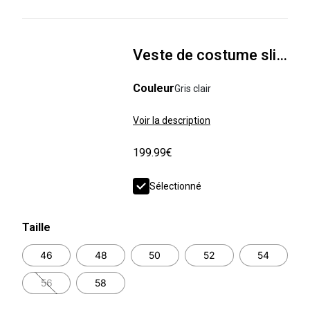
Veste de costume slim 100% laine italienne
Couleur
Gris clair
Voir la description
199.99€
Sélectionné
Taille
46
48
50
52
54
56
58