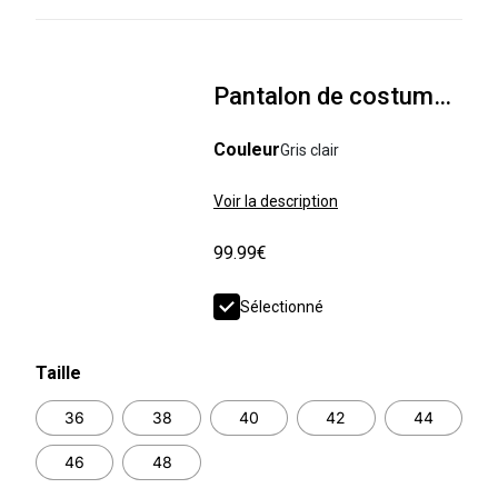
Pantalon de costume slim 100% laine italienne
Couleur
Gris clair
Voir la description
99.99€
Sélectionné
Taille
36
38
40
42
44
46
48