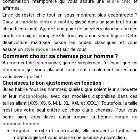
combinaison intemporelle qui vous assure une
allure chic
et
affirmée.
Envie de rester chic tout en vous montrant plus décontracté ?
Osez un
modèle cintré à motifs
, glissé dans un jean brut ou un
chino bien ajusté. Ajoutez une paire de sneakers blanches ou des
boots en cuir, et complétez le tout avec une veste légère. Cette
désinvolture maîtrisée casse les codes classiques et vous
assure un
style moderne
et sûr de vous.
Comment choisir sa chemise pour homme ?
Au moment de commander, gardez simplement à l'esprit que les
chemises
qui vous plaisent sont tout simplement celles que
vous devez porter !
Choisissez le bon ajustement en fonction :
Jules habille tous les hommes, quelles que soient leur silhouette
et leur
morphologie
, avec des modèles disponibles dans des
tailles allant (XXS, XS, S, M, L, XL, XXL et XXXL). Toutefois, la taille
n'est pas votre seul critère de choix d'une chemise. Pour vous
sentir bien, vous devez aussi trouver la bonne
coupe de
chemise homme
:
Regular
: droite et confortable, elle convient à toutes les
morphologies et vous assure une aisance au quotidien ;