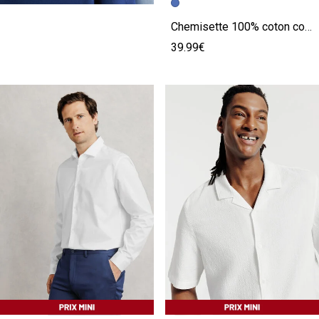
Image précédente
Image suivante
Chemisette 100% coton col vareuse effet denim
39.99€