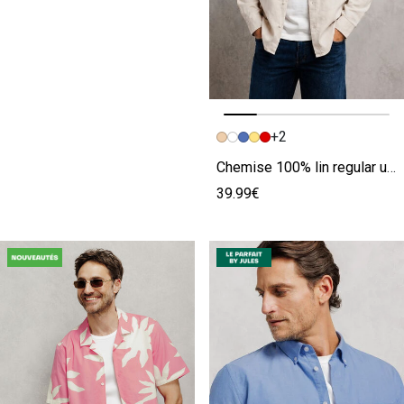
+2
Image précédente
Image suivante
Chemise 100% lin regular unie
39.99€