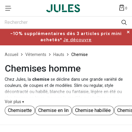
0
Rechercher
✕
-10% supplémentaires dès 3 articles prix mini
achetés*
Je découvre
Accueil
Vêtements
Hauts
Chemise
Chemises homme
Chez Jules, la
chemise
se décline dans une grande variété de
couleurs, de coupes et de modèles. Slim ou regular, style
décontracté ou habillé, blanche ou fantaisie, légère en été ou
plus épaisse en hiver : trouvez le modèle qui révélera ce que
Voir plus
vous avez de plus beau en vous.
Chemisette
Chemise en lin
Chemise habillée
Chemis