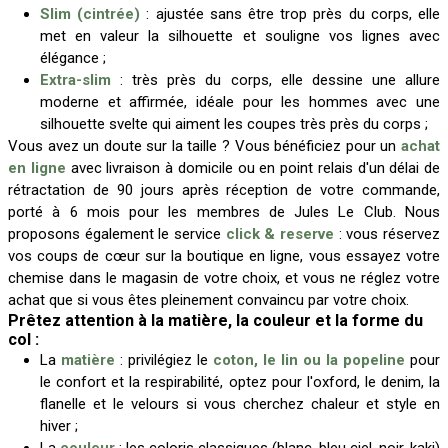
Slim (cintrée)
: ajustée sans être trop près du corps, elle
met en valeur la silhouette et souligne vos lignes avec
élégance ;
Extra-slim
: très près du corps, elle dessine une allure
moderne et affirmée, idéale pour les hommes avec une
silhouette svelte qui aiment les coupes très près du corps ;
Vous avez un doute sur la taille ? Vous bénéficiez pour un
achat
en ligne
avec livraison à domicile ou en point relais d'un délai de
rétractation de 90 jours après réception de votre commande,
porté à 6 mois pour les membres de Jules Le Club. Nous
proposons également le service
click & reserve
: vous réservez
vos coups de cœur sur la boutique en ligne, vous essayez votre
chemise dans le magasin de votre choix, et vous ne réglez votre
achat que si vous êtes pleinement convaincu par votre choix.
Prêtez attention à la matière, la couleur et la forme du
col :
La
matière
: privilégiez le
coton, le lin ou la popeline
pour
le confort et la respirabilité, optez pour l'oxford, le denim, la
flanelle et le velours si vous cherchez chaleur et style en
hiver ;
La
couleur
: les coloris classiques (blanc, bleu ciel, noir, kaki)