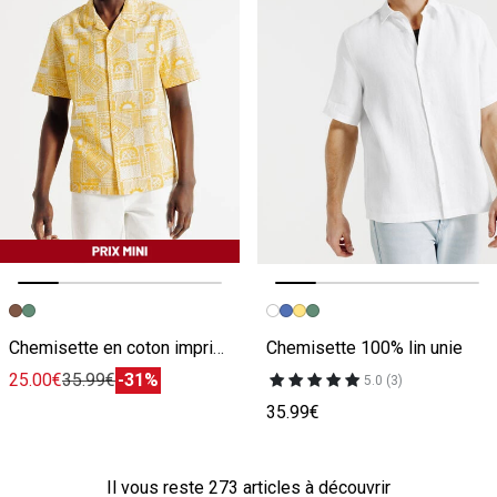
Image précédente
Image suivante
Image précédente
Image suivante
Chemisette en coton imprimée
Chemisette 100% lin unie
25.00€
35.99€
-31%
5.0 (3)
35.99€
Il vous reste
273
articles à découvrir