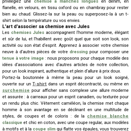
privilégiez une
chemise à manches longues
en denim, en
flanelle, en velours, en tissu oxford ou en chambray pour rester
bien au chaud. Glissez-la sur la peau ou superposez-la à un t-
shirt selon la température ou vos envies.
L'art d'associer sa chemise avec Jules
Les
chemises Jules
accompagnent l'homme moderne, élégant
et sûr de lui, et l'habillent avec goût quel que soit son look, son
activité ou son état d'esprit. Apprenez à associer votre chemise
neuve à d'autres pièces de votre
dressing
pour composer une
tenue à votre image
: nous proposons pour chaque modèle des
idées d'associations avec d'autres articles de notre collection,
pour un look inspirant, authentique et plein d'allure à prix doux.
Portez-la boutonnée à même la peau pour un look soigné,
ouverte sur un
T-shirt
dans un esprit décontracté, ou même en
surchemise
pour afficher sans complexe une allure moderne
et assurée : à carreaux pour un esprit canadien, ou texturée pour
un rendu plus chic. Vêtement caméléon, la chemise met chaque
homme à son avantage en se déclinant en une multitude de
styles, de coupes et de coloris : de la
chemise blanche
classique
et chic en coton, avec une coupe regular, aux modèles
à motifs et à la
coupe slim
qui flatte vos épaules, vous trouverez