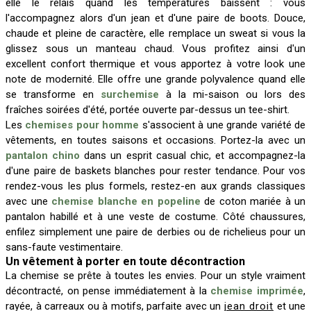
elle le relais quand les températures baissent : vous
l'accompagnez alors d'un jean et d'une paire de boots. Douce,
chaude et pleine de caractère, elle remplace un sweat si vous la
glissez sous un manteau chaud. Vous profitez ainsi d'un
excellent confort thermique et vous apportez à votre look une
note de modernité. Elle offre une grande polyvalence quand elle
se transforme en
surchemise
à la mi-saison ou lors des
fraîches soirées d'été, portée ouverte par-dessus un tee-shirt.
Les
chemises pour homme
s'associent à une grande variété de
vêtements, en toutes saisons et occasions. Portez-la avec un
pantalon chino
dans un esprit casual chic, et accompagnez-la
d'une paire de baskets blanches pour rester tendance. Pour vos
rendez-vous les plus formels, restez-en aux grands classiques
avec une
chemise blanche en popeline
de coton mariée à un
pantalon habillé et à une veste de costume. Côté chaussures,
enfilez simplement une paire de derbies ou de richelieus pour un
sans-faute vestimentaire.
Un vêtement à porter en toute décontraction
La chemise se prête à toutes les envies. Pour un style vraiment
décontracté, on pense immédiatement à la
chemise imprimée
,
rayée, à carreaux ou à motifs, parfaite avec un
jean droit
et une