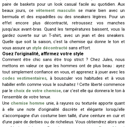
paire de baskets pour un look casual facile au quotidien. Aux
beaux jours, ce
vêtement masculin
se marie bien avec un
bermuda et des espadrilles ou des sneakers légères. Pour un
effet encore plus décontracté, retroussez vos manches
jusqu'aux avant-bras. Quand les températures baissent, vous la
gardez ouverte sur un T-shirt, avec un jean et des sneakers.
Quelle que soit la saison, c'est la chemise qui donne le ton et
vous assure un
style décontracté
sans effort.
Osez l'originalité, affirmez votre style
Comment être chic sans être trop strict ? Chez Jules, nous
mettons en valeur ce que les hommes ont de plus beau : ayez
tout simplement confiance en vous, et apprenez à jouer avec les
codes vestimentaires
, à bousculer vos habitudes et à vous
habiller enfin comme vous le souhaitez ! Cette liberté commence
par le
choix de votre chemise
, car c'est elle qui donnera le ton à
l'ensemble de votre tenue.
Une
chemise homme
unie, à rayures ou texturée apporte quant
à elle une note d'originalité discrète et élégante lorsqu'elle
s'accompagne d'un costume bien taillé, d'une ceinture en cuir et
d'une paire de derbies ou de richelieus. Vous obtiendrez alors une