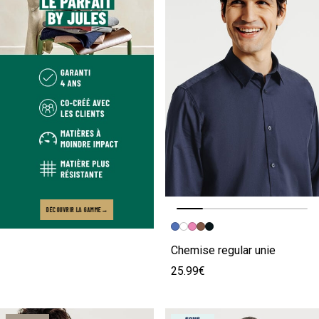
DÉCOUVRIR LA GAMME
Image précédente
Image suivante
Chemise regular unie
25.99€