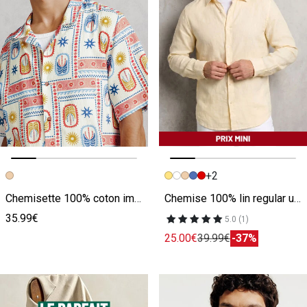
+2
Image précédente
Image suivante
Image précédente
Image suivante
Chemisette 100% coton imprimé palmiers
Chemise 100% lin regular unie
35.99€
5.0 (1)
25.00€
39.99€
-37%