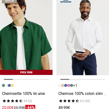
+1
Image précédente
Image suivante
Image précédente
Image suivante
Chemisette 100% lin unie
Chemise 100% coton slim sans repassage unie
4.5 (2)
4.2 (20)
20.00€
35.99€
-44%
49.99€