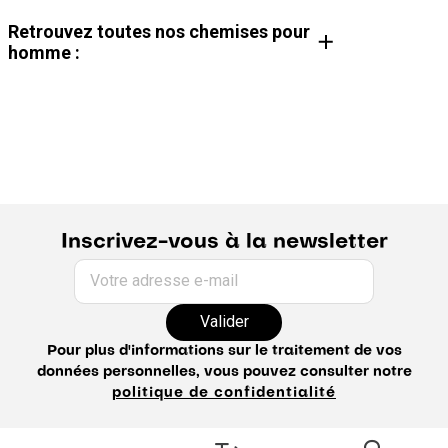
Retrouvez toutes nos chemises pour
homme :
Chemise en lin Homme
Chemise col mao Homme
Chemise noire Homme
Chemise velours Homme
Chemise à rayures Homme
Chemise oxford Homme
Chemise slim Homme
Chemise unie Homme
Chemise à carreaux Homme
Chemise blanche Homme
Chemise habillée Homme
Chemise casual Homme
Chemise sans repassage Homme
Chemise flanelle Homme
Chemise manche longue homme
Chemisette homme
Inscrivez-vous à la newsletter
Chemise bleue homme
Chemise jean homme
Guide de la chemise
Chemise hiver homme
Votre adresse e-mail
Chemise regular homme
Chemise coton homme
Valider
Pour plus d'informations sur le traitement de vos
données personnelles, vous pouvez consulter notre
politique de confidentialité