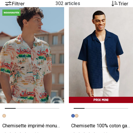
Filtrer
302 articles
Trier
Image précédente
Image suivante
Image précédente
Image suivante
Chemisette imprimé monuments col requin
Chemisette 100% coton gaufrée unie