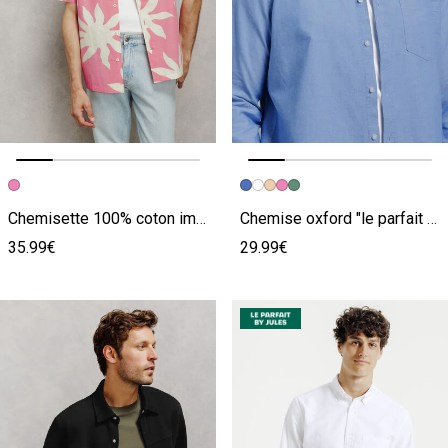
Image précédente
Image suivante
Image précédente
Image suivante
Chemisette 100% coton imprimé fleurie
Chemise oxford "le parfait by JULES"
35.99€
29.99€