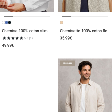
Image précédente
Image suivante
Image précédente
Image suivante
Chemise 100% coton slim sans repassage unie
Chemisette 100% coton fleurie texturée
35.99€
5.0 (1)
49.99€