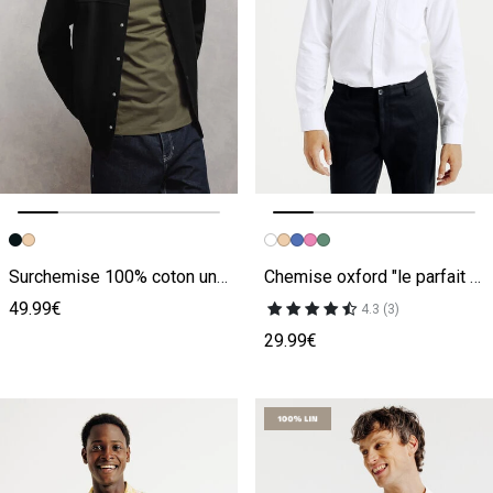
Image précédente
Image suivante
Image précédente
Image suivante
Surchemise 100% coton unie
Chemise oxford "le parfait by JULES"
49.99€
4.3 (3)
29.99€