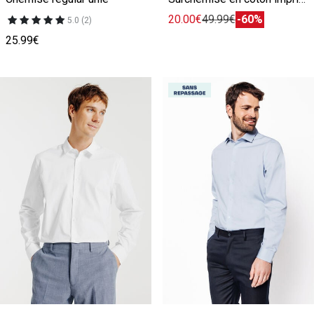
20.00€
49.99€
-60%
5.0 (2)
25.99€