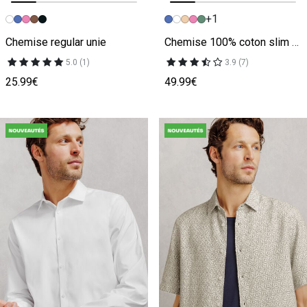
+1
Image précédente
Image suivante
Image précédente
Image suivante
Chemise regular unie
Chemise 100% coton slim sans repassage unie
5.0 (1)
3.9 (7)
25.99€
49.99€