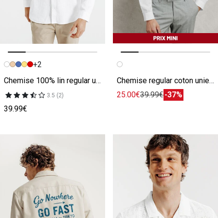
+2
Image précédente
Image suivante
Image précédente
Image suivante
Chemise 100% lin regular unie
Chemise regular coton unie col mao ouvert
25.00€
39.99€
-37%
3.5 (2)
39.99€