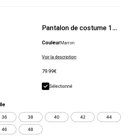
Pantalon de costume 100% lin confort
Couleur
Marron
Voir la description
79.99€
Sélectionné
lle
36
38
40
42
44
46
48