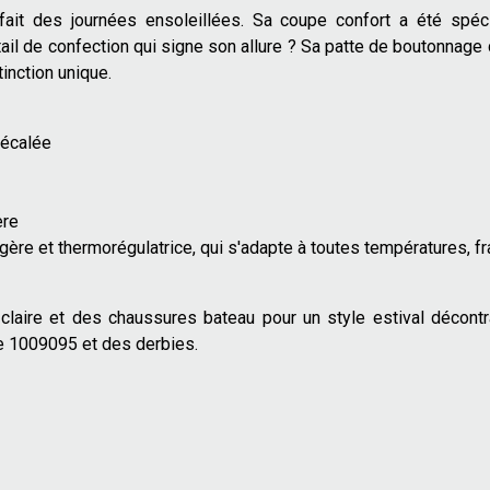
 parfait des journées ensoleillées. Sa coupe confort a été sp
de confection qui signe son allure ? Sa patte de boutonnage décal
inction unique.
décalée
ère
égère et thermorégulatrice, qui s'adapte à toutes températures, frai
laire et des chaussures bateau pour un style estival décontrac
e 1009095 et des derbies.