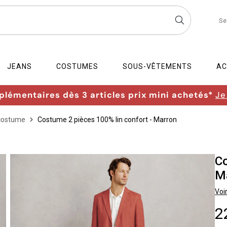
Se
JEANS
COSTUMES
SOUS-VÊTEMENTS
AC
lémentaires dès 3 articles prix mini achetés*
Je
costume
Costume 2 pièces 100% lin confort - Marron
Co
M
Voir
2