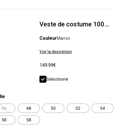
Veste de costume 100% lin confort
Couleur
Marron
Voir la description
149.99€
Sélectionné
lle
46
48
50
52
54
56
58