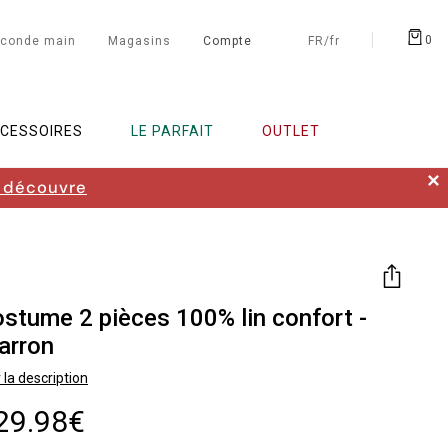
0
conde main
Magasins
Compte
FR/fr
CESSOIRES
LE PARFAIT
OUTLET
✕
 découvre
stume 2 pièces 100% lin confort -
arron
 la description
29.98€