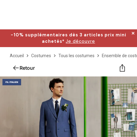
✕
-10% supplémentaires dès 3 articles prix mini
achetés*
Je découvre
Accueil
Costumes
Tous les costumes
Ensemble de cos
Retour