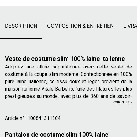
DESCRIPTION
COMPOSITION & ENTRETIEN
LIVR
Veste de costume slim 100% laine italienne
Adoptez une allure sophistiquée avec cette veste de
costume à la coupe slim moderne. Confectionnée en 100%
pure laine italienne, ce tissu doux et léger, provient de la
maison italienne Vitale Barberis, l'une des filatures les plus
prestigieuses au monde, avec plus de 360 ans de savoir-
VOIR PLUS
faire. Cette veste structure votre silhouette avec une
fermeture à 2 boutons et un col tailleur avec ses détails à
points sellier, idéal à porter toute l'année.
Article n° :
100841311304
Coupe slim : coupe classique, près du corps pour une
Pantalon de costume slim 100% laine