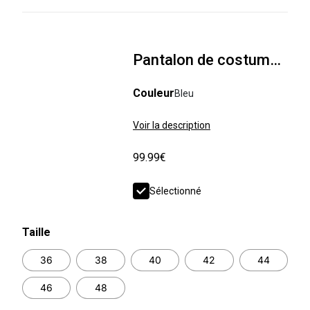
Pantalon de costume slim 100% laine italienne
Couleur
Bleu
Voir la description
99.99€
Sélectionné
Taille
36
38
40
42
44
46
48