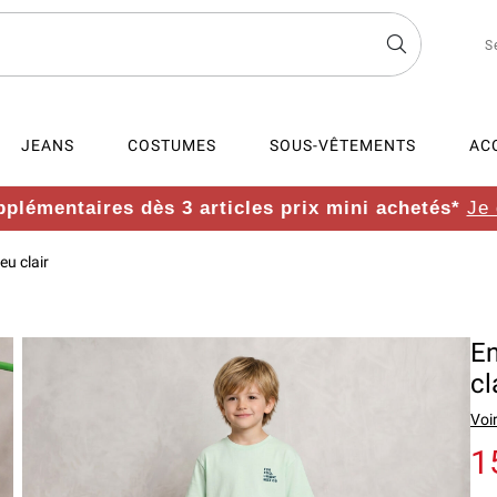
S
JEANS
COSTUMES
SOUS-VÊTEMENTS
AC
plémentaires dès 3 articles prix mini achetés*
Je
eu clair
En
cl
Voir
1