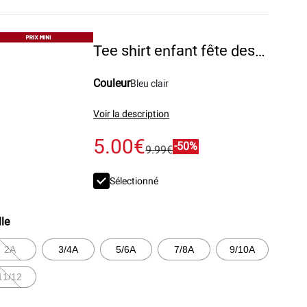
Tee shirt enfant fête des pères imprimé poitrine
Couleur
Bleu clair
Voir la description
5.00€
-50%
9.99€
Sélectionné
lle
2A
3/4A
5/6A
7/8A
9/10A
11/12