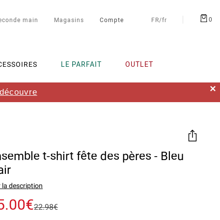
0
econde main
Magasins
Compte
FR/fr
CESSOIRES
LE PARFAIT
OUTLET
✕
 découvre
semble t-shirt fête des pères - Bleu
air
 la description
5.00€
22.98€