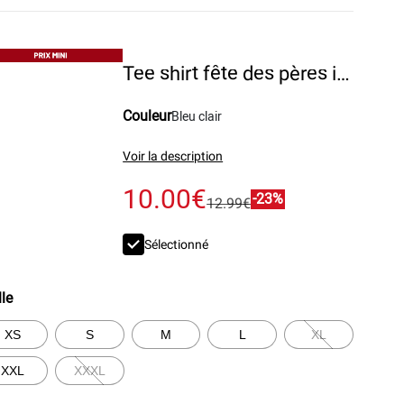
Tee shirt fête des pères imprimé poitrine
Couleur
Bleu clair
Voir la description
10.00€
-23%
12.99€
Sélectionné
lle
XS
S
M
L
XL
XXL
XXXL