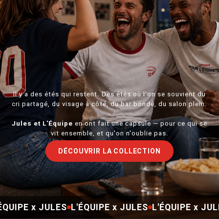
Il y a des étés qui restent. Des étés où l'on se souvient du
cri partagé, du visage à côté, du bar bondé, du salon plein.
Jules et L'Équipe
en ont fait une capsule — pour ce qui se
vit ensemble, et qu'on n'oublie pas.
DÉCOUVRIR LA COLLECTION
ÉQUIPE x JULES
L'ÉQUIPE x JULES
L'ÉQUIPE x JU