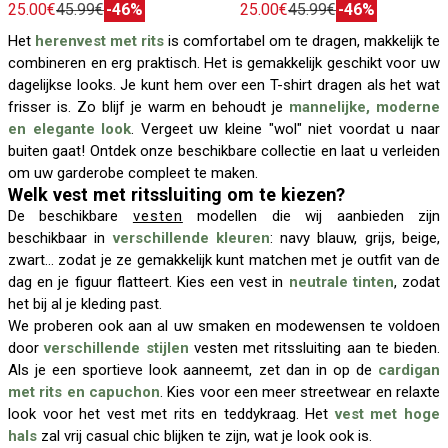
25.00€
45.99€
-46%
25.00€
45.99€
-46%
Het
herenvest met rits
is comfortabel om te dragen, makkelijk te
combineren en erg praktisch. Het is gemakkelijk geschikt voor uw
dagelijkse looks. Je kunt hem over een T-shirt dragen als het wat
frisser is. Zo blijf je warm en behoudt je
mannelijke, moderne
en elegante look
. Vergeet uw kleine "wol" niet voordat u naar
buiten gaat! Ontdek onze beschikbare collectie en laat u verleiden
om uw garderobe compleet te maken.
Welk vest met ritssluiting om te kiezen?
De beschikbare
vesten
modellen die wij aanbieden zijn
beschikbaar in
verschillende kleuren
: navy blauw, grijs, beige,
zwart… zodat je ze gemakkelijk kunt matchen met je outfit van de
dag en je figuur flatteert. Kies een vest in
neutrale tinten
, zodat
het bij al je kleding past.
We proberen ook aan al uw smaken en modewensen te voldoen
door
verschillende stijlen
vesten met ritssluiting aan te bieden.
Als je een sportieve look aanneemt, zet dan in op de
cardigan
met rits en capuchon
. Kies voor een meer streetwear en relaxte
look voor het vest met rits en teddykraag. Het
vest met hoge
hals
zal vrij casual chic blijken te zijn, wat je look ook is.