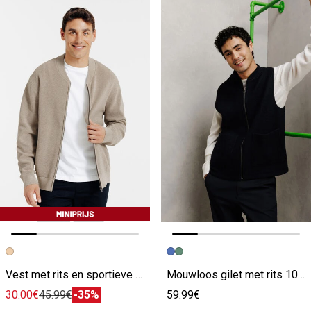
Vorige afbeelding
Volgende beeld
Vorige afbeelding
Volgende beeld
Vest met rits en sportieve kraag
Mouwloos gilet met rits 100% wol
30.00€
45.99€
-35%
59.99€