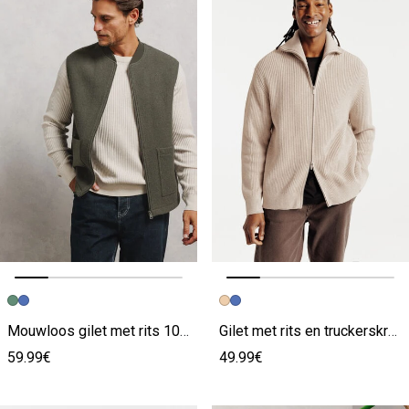
Vorige afbeelding
Volgende beeld
Vorige afbeelding
Volgende beeld
Mouwloos gilet met rits 100% wol
Gilet met rits en truckerskraag
59.99€
49.99€