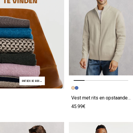
ONTDEK DE GIDS
Vorige afbeelding
Volgende beeld
Vest met rits en opstaande kraag
45.99€