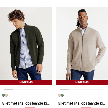
Vorige afbeelding
Volgende beeld
Vorige afbeelding
Volgende beeld
Gilet met rits, opstaande kraag
Gilet met rits, opstaande kraag