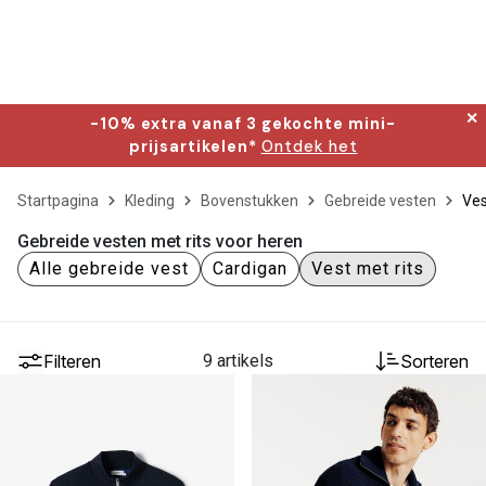
✕
-10% extra vanaf 3 gekochte mini-
prijsartikelen*
Ontdek het
Startpagina
Kleding
Bovenstukken
Gebreide vesten
Ves
Gebreide vesten met rits voor heren
Alle gebreide vest
Cardigan
Vest met rits
Filteren
9 artikels
Sorteren