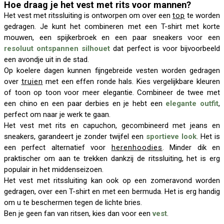
Hoe draag je het vest met rits voor mannen?
Het vest met ritssluiting is ontworpen om over een
top
te worden
gedragen. Je kunt het combineren met een T-shirt met korte
mouwen, een spijkerbroek en een paar sneakers voor een
resoluut ontspannen silhouet
dat perfect is voor bijvoorbeeld
een avondje uit in de stad.
Op koelere dagen kunnen fijngebreide vesten worden gedragen
over
truien
met een effen ronde hals. Kies vergelijkbare kleuren
of toon op toon voor meer elegantie. Combineer de twee met
een chino en een paar derbies en je hebt een
elegante outfit
,
perfect om naar je werk te gaan.
Het vest met rits en capuchon, gecombineerd met jeans en
sneakers, garandeert je zonder twijfel een
sportieve look
. Het is
een perfect alternatief voor
herenhoodies
. Minder dik en
praktischer om aan te trekken dankzij de ritssluiting, het is erg
populair in het middenseizoen.
Het vest met ritssluiting kan ook op een zomeravond worden
gedragen, over een T-shirt en met een bermuda. Het is erg handig
om u te beschermen tegen de lichte bries.
Ben je geen fan van ritsen, kies dan voor een
vest
.