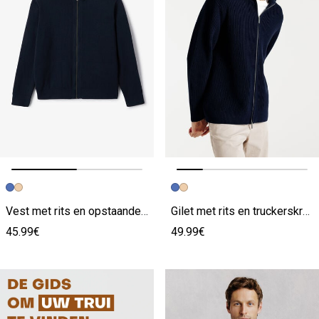
Vorige afbeelding
Volgende beeld
Vorige afbeelding
Volgende beeld
Vest met rits en opstaande kraag
Gilet met rits en truckerskraag
45.99€
49.99€