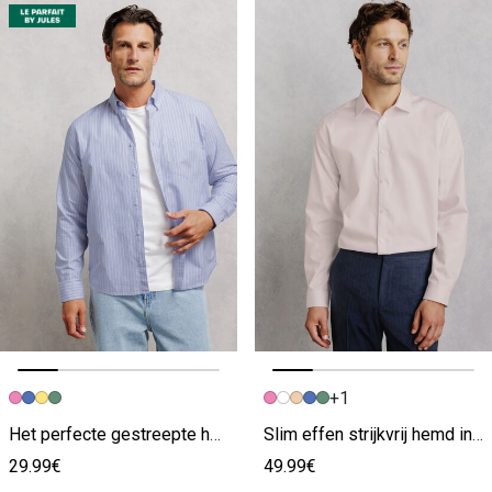
+1
Vorige afbeelding
Volgende beeld
Vorige afbeelding
Volgende beeld
Het perfecte gestreepte hemd in oxfordkatoen roze
Slim effen strijkvrij hemd in katoen roze
29.99€
49.99€