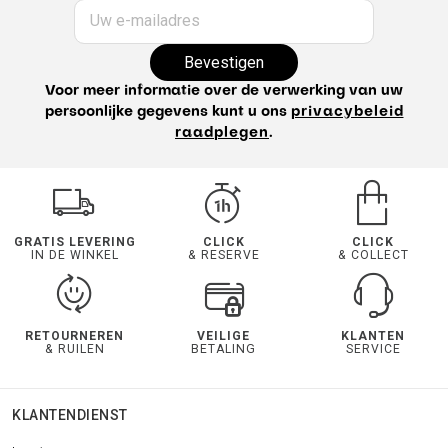
Uw e-mailadres
Bevestigen
Voor meer informatie over de verwerking van uw
persoonlijke gegevens kunt u ons
privacybeleid
raadplegen
.
GRATIS LEVERING
CLICK
CLICK
IN DE WINKEL
& RESERVE
& COLLECT
RETOURNEREN
VEILIGE
KLANTEN
& RUILEN
BETALING
SERVICE
KLANTENDIENST