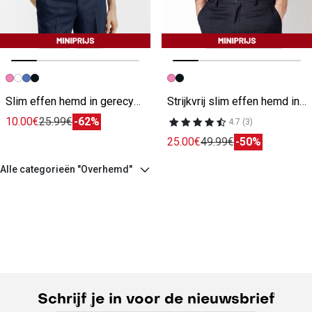
Vorige afbeelding
Volgende beeld
Vorige afbeelding
Volgende beeld
Slim effen hemd in gerecyclede polyamide roze
Strijkvrij slim effen hemd in katoen roze
10.00€
25.99€
-62%
4.7 (3)
25.00€
49.99€
-50%
Alle categorieën "Overhemd"
Schrijf je in voor de nieuwsbrief