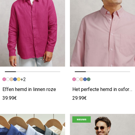
+2
Vorige afbeelding
Volgende beeld
Vorige afbeelding
Volgende beeld
Effen hemd in linnen roze
Het perfecte hemd in oxfordkatoen roze
39.99€
29.99€