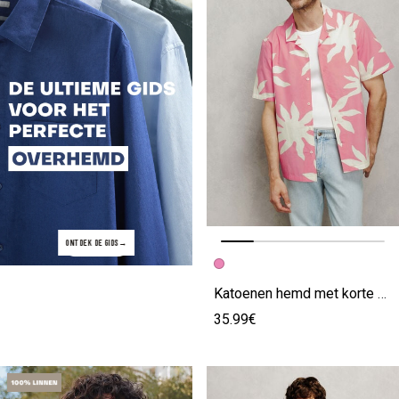
ONTDEK DE GIDS
Vorige afbeelding
Volgende beeld
Katoenen hemd met korte mouwen en bloemenprint roze
35.99€