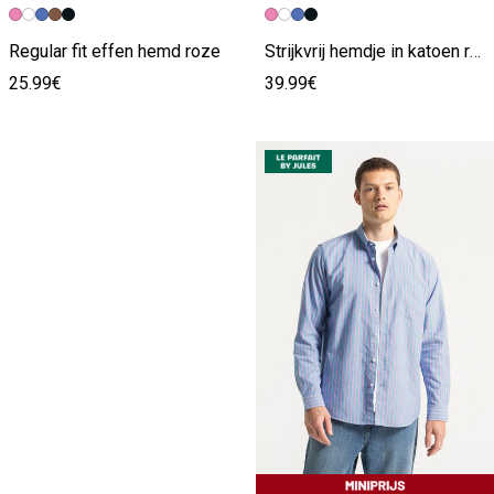
Vorige afbeelding
Volgende beeld
Vorige afbeelding
Volgende beeld
Regular fit effen hemd roze
Strijkvrij hemdje in katoen roze
25.99€
39.99€
IK ONTDEK