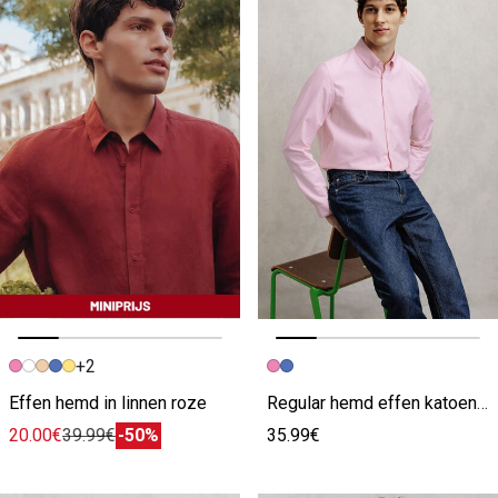
+2
Vorige afbeelding
Volgende beeld
Vorige afbeelding
Volgende beeld
Effen hemd in linnen roze
Regular hemd effen katoen roze
20.00€
39.99€
-50%
35.99€