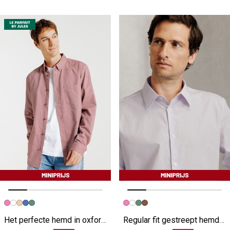
Vorige afbeelding
Volgende beeld
Vorige afbeelding
Volgende beeld
Het perfecte hemd in oxfordkatoen roze
Regular fit gestreept hemd in katoen roze