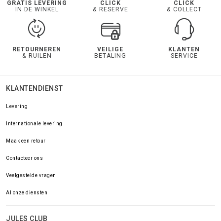
GRATIS LEVERING
CLICK
CLICK
IN DE WINKEL
& RESERVE
& COLLECT
RETOURNEREN
VEILIGE
KLANTEN
& RUILEN
BETALING
SERVICE
KLANTENDIENST
Levering
Internationale levering
Maak een retour
Contacteer ons
Veelgestelde vragen
Al onze diensten
JULES CLUB