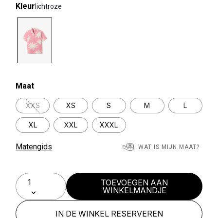
Kleur
lichtroze
selected
Maat
XXS
XS
S
M
L
XL
XXL
XXXL
Matengids
WAT IS MIJN MAAT?
TOEVOEGEN AAN
WINKELMANDJE
IN DE WINKEL RESERVEREN