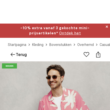
✕
-10% extra vanaf 3 gekochte mini-
prijsartikelen*
Ontdek het
Startpagina
Kleding
Bovenstukken
Overhemd
Casua
Terug