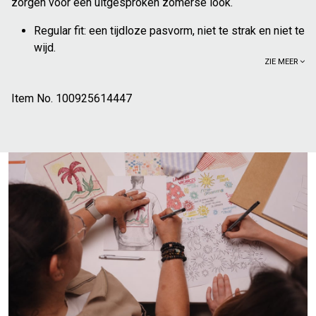
zorgen voor een uitgesproken zomerse look.
Regular fit: een tijdloze pasvorm, niet te strak en niet te
wijd.
ZIE MEER
Hawaïkraag
Korte mouwen
Item No.
Bloemenprint
100925614447
Knoopsluiting
100% katoen: katoen is comfortabel, zacht en
aangenaam om dagelijks te dragen.
Dit hemd met grafische print is een blikvanger in je
zomergarderobe en draag je het best met een effen broek
of short om het motief te accentueren. Denk aan een
jeansshort, een chino of een linnen broek. Draag het
gesloten voor een zelfverzekerde look, of open over een
basic T-shirt voor een meer relaxte stijl, perfect voor
zonnige dagen of zomeravonden.
Het model is 1m86 groot en draagt maat L.