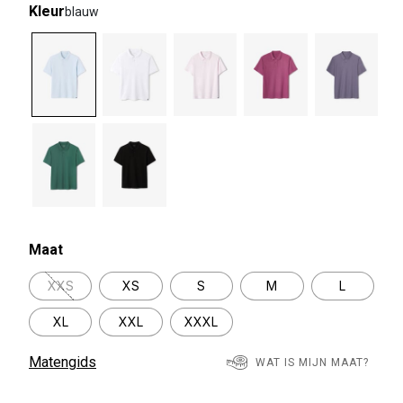
Kleur
blauw
selected
Maat
XXS
XS
S
M
L
XL
XXL
XXXL
Matengids
WAT IS MIJN MAAT?