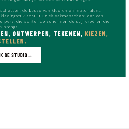
schetsen, de keuze van kleuren en materialen…
 kledingstuk schuilt uniek vakmanschap: dat van
rpers, die achter de schermen de stijl creëren die
en brengt.
EN, ONTWERPEN, TEKENEN,
KIEZEN,
STELLEN.
K DE STUDIO