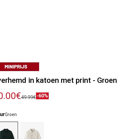
erhemd in katoen met print - Groen
0.00€
-60%
49.99€
ur
Groen