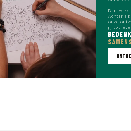
Denkwerk, 
Achter elk
onze ontwe
jij tot lev
BEDENK
SAMEN
ONTDE