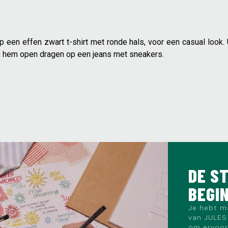
op een effen zwart t-shirt met ronde hals, voor een casual look
nt u hem open dragen op een jeans met sneakers.
DE ST
BEGI
Je hebt m
van JULES 
om ervoor 