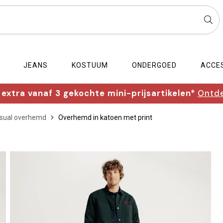
JEANS
KOSTUUM
ONDERGOED
ACCE
extra vanaf 3 gekochte mini-prijsartikelen*
Ontde
sual overhemd
Overhemd in katoen met print