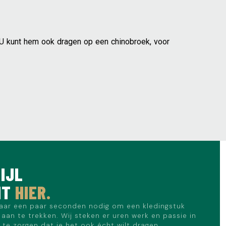
. U kunt hem ook dragen op een chinobroek, voor
IJL
NT
HIER.
aar een paar seconden nodig om een kledingstuk
aan te trekken. Wij steken er uren werk en passie in
te zorgen dat je het ook écht wilt dragen.