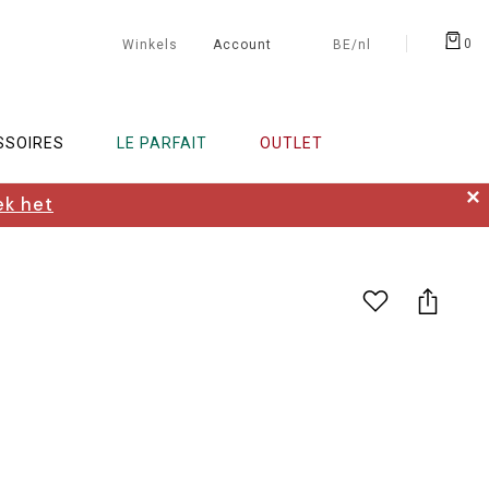
0
Winkels
Account
BE/nl
SSOIRES
LE PARFAIT
OUTLET
✕
k het