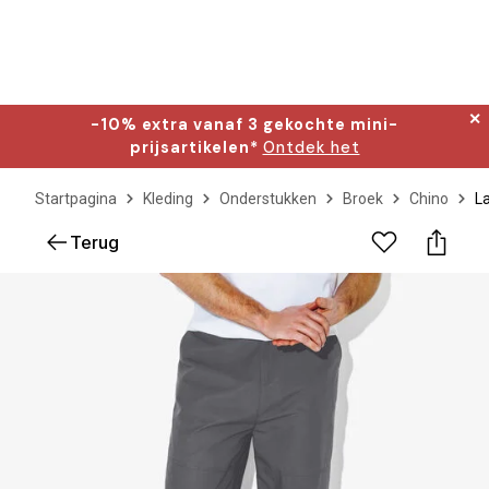
✕
-10% extra vanaf 3 gekochte mini-
prijsartikelen*
Ontdek het
Startpagina
Kleding
Onderstukken
Broek
Chino
La
Terug