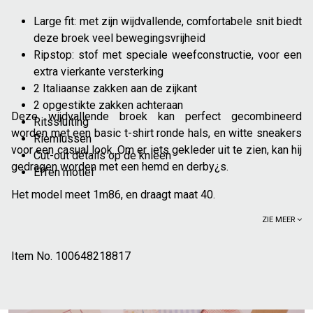
Large fit: met zijn wijdvallende, comfortabele snit biedt
deze broek veel bewegingsvrijheid
Ripstop: stof met speciale weefconstructie, voor een
extra vierkante versterking
2 Italiaanse zakken aan de zijkant
2 opgestikte zakken achteraan
Deze wijdvallende broek kan perfect gecombineerd
Ritssluiting
worden met een basic t-shirt ronde hals, en witte sneakers
Riemlussen
voor een casual look. Om er iets gekleder uit te zien, kan hij
Cut-out details op de knieën
gedragen worden met een hemd en derby¿s.
Effen motief
Het model meet 1m86, en draagt maat 40.
ZIE MEER
Item No.
100648218817