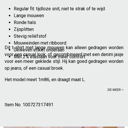
Regular fit: tijdloze snit, niet te strak of te wijd
Lange mouwen
Ronde hals
Zijsplitten
Stevig reliëfstof
Mouweinden met ribboord
Dit t-shirt met lange mouwen kan alleen gedragen worden
Geweven etiket onderaan
voor een casual look, of gecombineerd met een denim jasje
Met 2% elastaan voor meer comfort
voor een meer geklede stijl. Hij kan goed gedragen worden
op jeans, of een casual broek.
Het model meet 1m86, en draagt maat L.
ZIE MEER
Item No.
100727317491