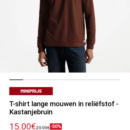
T-shirt lange mouwen in reliëfstof -
Kastanjebruin
15.00€
-50%
29.99€