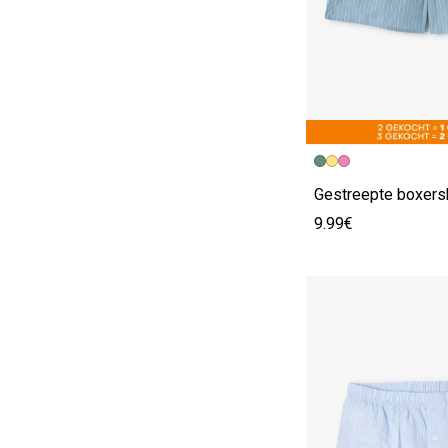
Gestreepte boxersh
9.99€