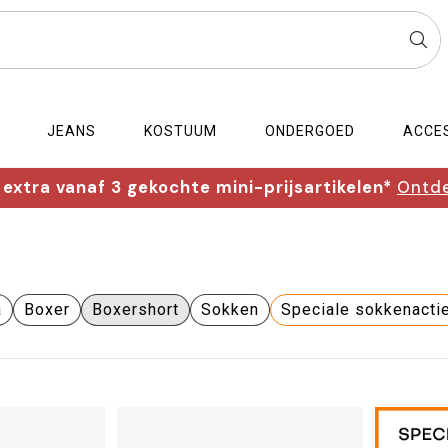
JEANS
KOSTUUM
ONDERGOED
ACCE
extra vanaf 3 gekochte mini-prijsartikelen*
Ontde
a
Boxer
Boxershort
Sokken
Speciale sokkenacti