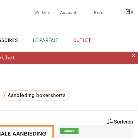
0
Winkels
Account
BE/nl
SSOIRES
LE PARFAIT
OUTLET
✕
k het
e
Aanbieding boxershorts
Sorteren