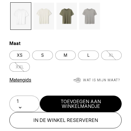
selected
Maat
XS
S
M
L
XL
XXL
Matengids
WAT IS MIJN MAAT?
TOEVOEGEN AAN
WINKELMANDJE
IN DE WINKEL RESERVEREN