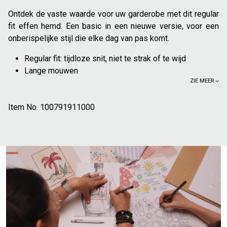
Ontdek de vaste waarde voor uw garderobe met dit regular
fit effen hemd. Een basic in een nieuwe versie, voor een
onberispelijke stijl die elke dag van pas komt.
Regular fit: tijdloze snit, niet te strak of te wijd
Lange mouwen
ZIE MEER
Effen
Klassieke kraag
Item No.
Knopen aan de mouweinden
100791911000
58% katoen uit de regeneratieve landbouw: bootst de
natuurlijke kringlopen na. Regeneratieve landbouw
helpt de biodiversiteit te vergroten, de bodem te
verrijken en de gevolgen van klimaatverandering te
verzachten
38% gerecycled polyester
Voor een geklede outfit kan dit hemd gedragen worden
onder een dun jasje, of een blazer. Kan goed gecombineerd
worden met een chino, of stoffen broek voor een meer