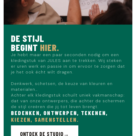
classy stijl.
Het model meet 1m86 en draagt maat L.
DE STIJL
BEGINT
HIER.
Je hebt maar een paar seconden nodig om een
kledingstuk van JULES aan te trekken. Wij steken
er uren werk en passie in om ervoor te zorgen dat
je het ook écht wilt dragen.
Denkwerk, schetsen, de keuze van kleuren en
materialen…
Achter elk kledingstuk schuilt uniek vakmanschap:
dat van onze ontwerpers, die achter de schermen
de stijl creëren die jij tot leven brengt.
BEDENKEN, ONTWERPEN, TEKENEN,
KIEZEN, SAMENSTELLEN.
ONTDEK DE STUDIO