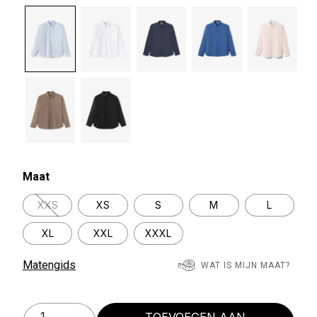
selected
Maat
XXS
XS
S
M
L
XL
XXL
XXXL
Matengids
WAT IS MIJN MAAT?
TOEVOEGEN AAN