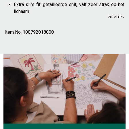
Extra slim fit: getailleerde snit, valt zeer strak op het
lichaam
ZIE MEER
Klassieke kraag
Effen
Item No.
Lange mouwen
100792018000
Knopen aan de mouweinden
58% katoen uit de regeneratieve landbouw: bootst de
natuurlijke kringlopen na. Regeneratieve landbouw
helpt de biodiversiteit te vergroten, de bodem te
verrijken en de gevolgen van klimaatverandering te
verzachten
38% gerecycled polyester
Voor een geklede outfit kan hij gedragen worden onder een
dun jasje, of een blazer. Kan goed gecombineerd worden
met een chino, of stoffen broek voor een meer classy stijl.
Het model meet 1m86 en draagt maat L.