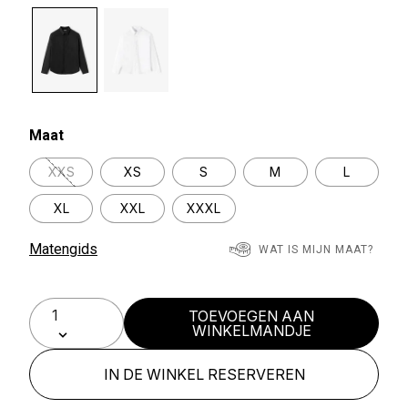
selected
Maat
XXS
XS
S
M
L
XL
XXL
XXXL
Matengids
WAT IS MIJN MAAT?
TOEVOEGEN AAN
WINKELMANDJE
IN DE WINKEL RESERVEREN