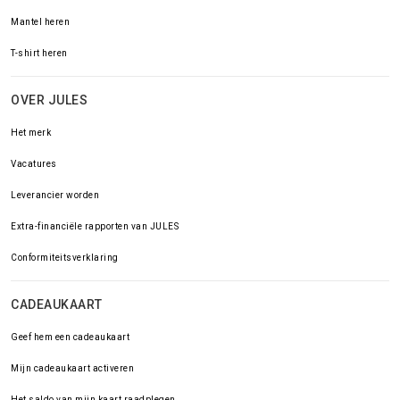
Mantel heren
T-shirt heren
OVER JULES
Het merk
Vacatures
Leverancier worden
Extra-financiële rapporten van JULES
Conformiteitsverklaring
CADEAUKAART
Geef hem een cadeaukaart
Mijn cadeaukaart activeren
Het saldo van mijn kaart raadplegen