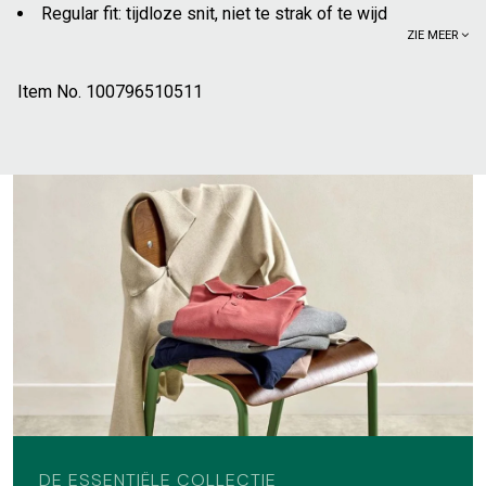
Regular fit: tijdloze snit, niet te strak of te wijd
ZIE MEER
Polokraag met contrasterende afwerking
Korte mouwen
Item No.
Ton-sur-ton "Jules" borduursel op de borst
100796510511
Mouweinden in ribboord, met contrasterende afwerking
Onderkant met comfortsplitten
Knooplijst in ribstof met contrasterende afwerking
Gebruik van gekamd garen
Compact gebreid om vervorming te voorkomen
Versterkte naden
Vervaardigd in een fabriek die gecontroleerd wordt door
een externe instelling, volgens een gereglementeerd
duurzaam- en sociaal referentiestelsel, dat van de ICS;
Door de leverancier voorgewassen stof, om het krimpen
te beperken
4 jaar garantie; oftewel 2 jaar meer dan de wettelijke
garantie
Vervaardigd met 100% katoen uit de biologische
DE ESSENTIËLE COLLECTIE
landbouw: geteeld zonder synthetische chemische stoffen