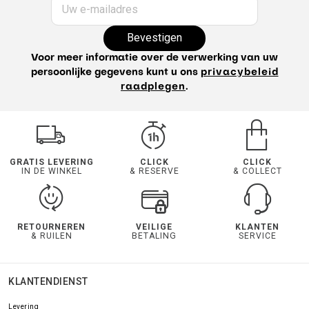
Uw e-mailadres
Bevestigen
Voor meer informatie over de verwerking van uw
persoonlijke gegevens kunt u ons
privacybeleid
raadplegen
.
GRATIS LEVERING
CLICK
CLICK
IN DE WINKEL
& RESERVE
& COLLECT
RETOURNEREN
VEILIGE
KLANTEN
& RUILEN
BETALING
SERVICE
KLANTENDIENST
Levering