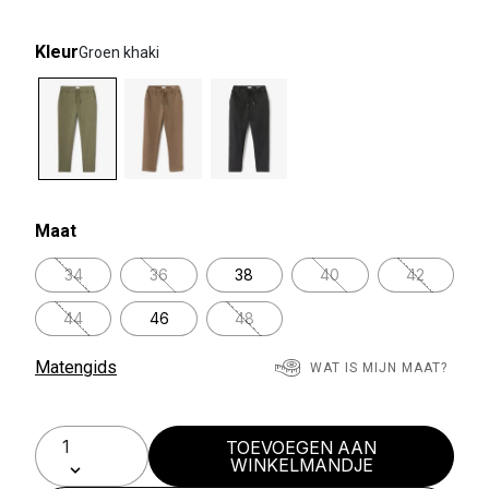
Kleur
Groen khaki
selected
Maat
34
36
38
40
42
44
46
48
Matengids
WAT IS MIJN MAAT?
TOEVOEGEN AAN
WINKELMANDJE