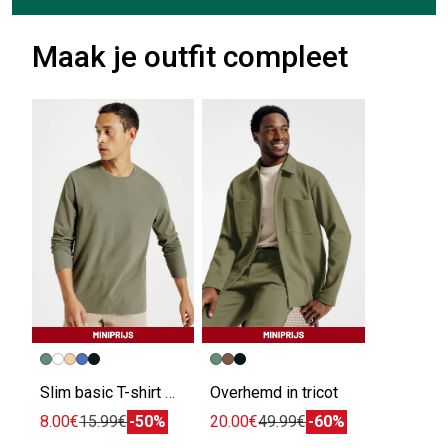
Maak je outfit compleet
Slim basic T-shirt met ronde hals
Overhemd in tricot
8.00€
15.99€
-50%
20.00€
49.99€
-60%