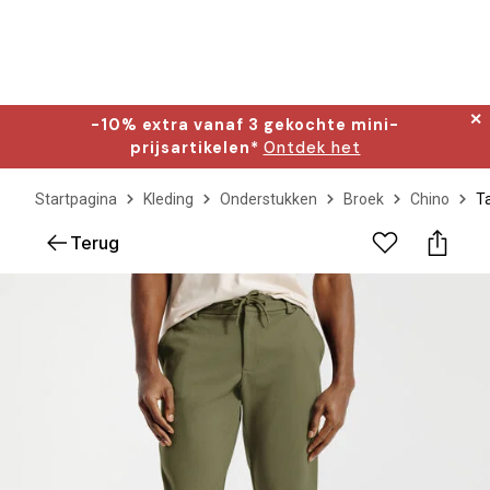
✕
-10% extra vanaf 3 gekochte mini-
prijsartikelen*
Ontdek het
Startpagina
Kleding
Onderstukken
Broek
Chino
Ta
Terug