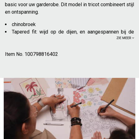
basic voor uw garderobe. Dit model in tricot combineert stijl
en ontspanning.
chinobroek
Tapered fit: wijd op de dijen, en aangespannen bij de
ZIE MEER
enkels
Elastische tailleband met aantrekkoord;
Item No.
Ritssluiting
100798816402
2 Italiaanse zakken vooraan
2 paspelzakken achteraan
Als setje met overhemd 1007921
25% gerecycled polyester
Deze broek kan gecombineerd worden met een hemd voor
een formele stijl; of met een t-shirt, voor een casual look.
Nette schoenen, of sneakers kunnen de outfit naar gelang
de gelegenheid helemaal afmaken.
Het model meet 1m86 en draagt maat 40.