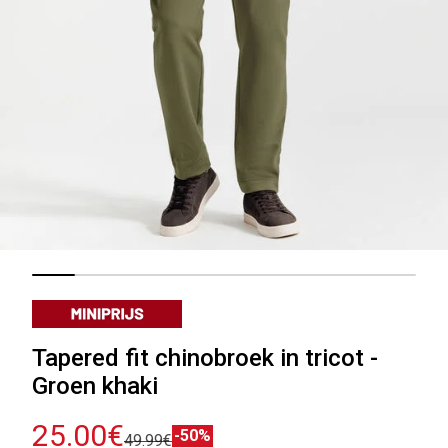
Tapered fit chinobroek in tricot -
Groen khaki
25.00€
-50%
49.99€