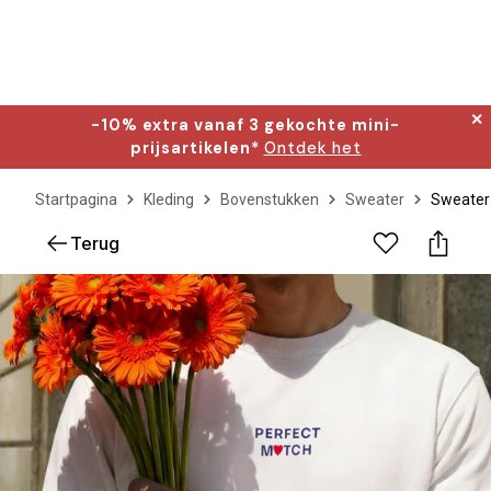
✕
-10% extra vanaf 3 gekochte mini-
prijsartikelen*
Ontdek het
Startpagina
Kleding
Bovenstukken
Sweater
Sweater 
Terug