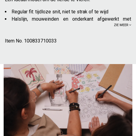
Regular fit: tijdloze snit, niet te strak of te wijd
Halslijn, mouweinden en onderkant afgewerkt met
ZIE MEER
ribboord
Ronde hals
Item No.
Bedrukte- of geborduurde print (naar gelang de kleur)
100833710033
met Sint-Valentijn thema
70% katoen uit de biologische landbouw, geteeld zonder
synthetische chemische stoffen (pesticiden, insecticiden,
mest). Meer dan 70% van de biologische katoenteelt maakt
geen gebruik van kunstmatige irrigatie, maar doet het met
regenwater
30% gerecycled polyester
Voor een casual look, kunt u deze sweater dragen op slim
fit jeans, met sneakers. Voor een meer trendy outfit, kunt u
kiezen voor een chinobroek met nette schoenen. Deze
sweater kan ook gedragen worden onder een denim jasje
of een leren jack, voor een meer uitgesproken stijl.