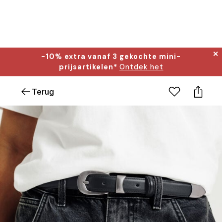
✕
-10% extra vanaf 3 gekochte mini-
prijsartikelen*
Ontdek het
Terug