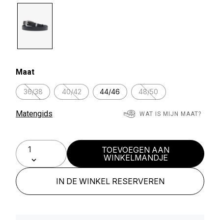
selected
Maat
36/38
40/42
44/46
48/50
Matengids
WAT IS MIJN MAAT?
TOEVOEGEN AAN
WINKELMANDJE
IN DE WINKEL RESERVEREN