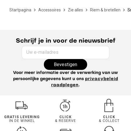
Startpagina
Accessoires
Zie alles
Riem & bretellen
S
Schrijf je in voor de nieuwsbrief
Uw e-mailadres
Bevestigen
Voor meer informatie over de verwerking van uw
persoonlijke gegevens kunt u ons
privacybeleid
raadplegen
.
GRATIS LEVERING
CLICK
CLICK
IN DE WINKEL
& RESERVE
& COLLECT