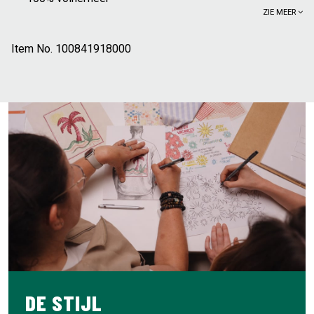
ZIE MEER
Metalen gesp
Cowboy-stijl
Item No.
Gespbreedte: 35 mm
100841918000
DE STIJL