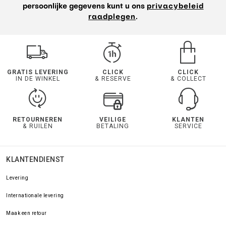
persoonlijke gegevens kunt u ons
privacybeleid
raadplegen
.
GRATIS LEVERING
CLICK
CLICK
IN DE WINKEL
& RESERVE
& COLLECT
RETOURNEREN
VEILIGE
KLANTEN
& RUILEN
BETALING
SERVICE
KLANTENDIENST
Levering
Internationale levering
Maak een retour