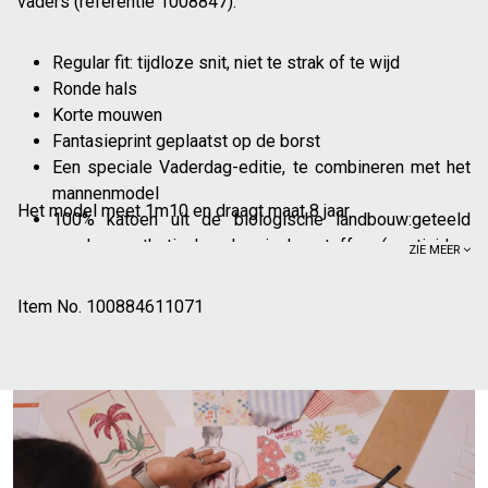
vaders (referentie 1008847).
Regular fit: tijdloze snit, niet te strak of te wijd
Ronde hals
Korte mouwen
Fantasieprint geplaatst op de borst
Een speciale Vaderdag-editie, te combineren met het
mannenmodel
Het model meet 1m10 en draagt maat 8 jaar.
100% katoen uit de biologische landbouw:geteeld
zonder synthetische chemische stoffen (pesticiden,
ZIE MEER
insecticiden, mest). Meer dan 70% van de biologische
katoenteelt maakt geen gebruik van kunstmatige
Item No.
100884611071
irrigatie, maar doet het met regenwater