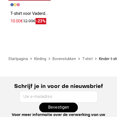
T-shirt voor Vaderdag, print op de borst
10.00€
12.99€
-23%
Startpagina
Kleding
Bovenstukken
T-shirt
Kinder-t-sh
Schrijf je in voor de nieuwsbrief
Uw e-mailadres
Bevestigen
Voor meer informatie over de verwerking van uw