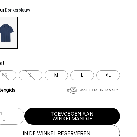
ur
Donkerblauw
lected
at
XS
S
M
L
XL
tengids
WAT IS MIJN MAAT?
TOEVOEGEN AAN
WINKELMANDJE
IN DE WINKEL RESERVEREN