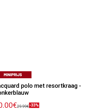
cquard polo met resortkraag -
onkerblauw
0.00€
-33%
29.99€