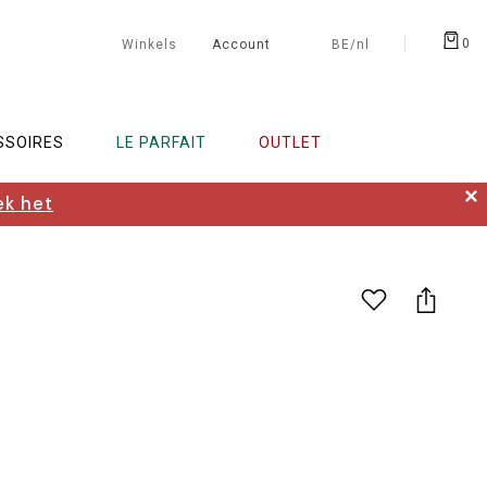
0
Winkels
Account
BE/nl
SSOIRES
LE PARFAIT
OUTLET
✕
k het