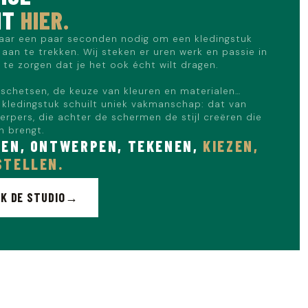
NT
HIER.
aar een paar seconden nodig om een kledingstuk
aan te trekken. Wij steken er uren werk en passie in
te zorgen dat je het ook écht wilt dragen.
schetsen, de keuze van kleuren en materialen…
 kledingstuk schuilt uniek vakmanschap: dat van
rpers, die achter de schermen de stijl creëren die
en brengt.
EN, ONTWERPEN, TEKENEN,
KIEZEN,
STELLEN.
K DE STUDIO