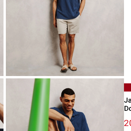
Ja
D
2