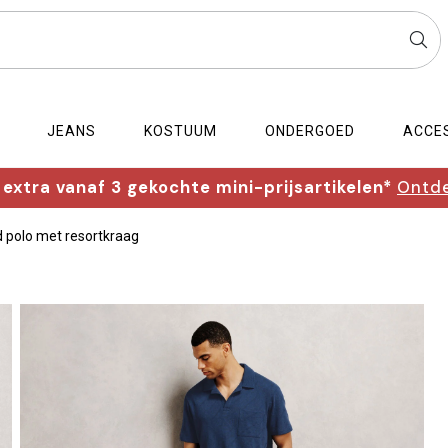
JEANS
KOSTUUM
ONDERGOED
ACCE
extra vanaf 3 gekochte mini-prijsartikelen*
Ontde
 polo met resortkraag