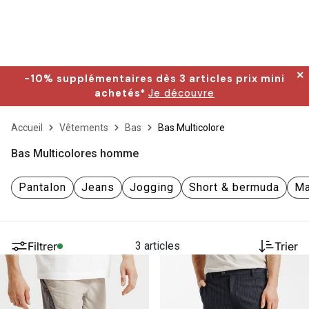
✕
-10% supplémentaires dès 3 articles prix mini
achetés*
Je découvre
Accueil
Vêtements
Bas
Bas Multicolore
Bas Multicolores homme
Pantalon
Jeans
Jogging
Short & bermuda
Ma
Filtrer
3 articles
Trier