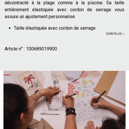
décontracté à la plage comme à la piscine. Sa taille
entièrement élastiquée avec cordon de serrage vous
assure un ajustement personnalisé.
Taille élastiquée avec cordon de serrage
VOIR PLUS
2 poches avant
Poche arrière fermée par velcro
Article n° :
Slip intérieur
100689019900
65% de polyester recyclé
Ce maillot de bain est la pièce maîtresse de votre été.
Portez-le seul pour vos baignades et sessions de
bronzage. Pour vous rendre au bar de la plage ou pour une
balade en bord de mer, associez-le simplement à un t-shirt
basique et une paire de tongs.
Le mannequin mesure 1m86 et porte une taille L.