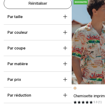
Réinitialiser
Par taille
Par couleur
Par coupe
Par matière
Par prix
Image précédent
Image suivante
Par réduction
5.0 (1)