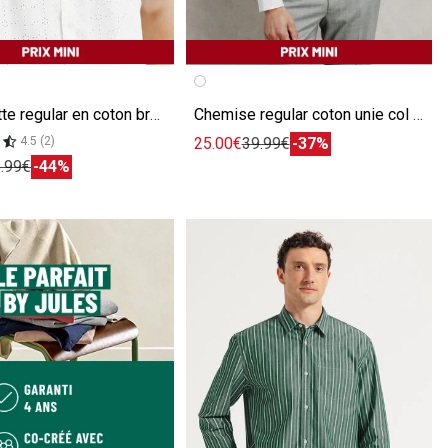
écédente
ivante
Image précédente
Image suivante
Chemisette regular en coton broderie anglaise
Chemise regular coton unie col mao ouvert
25.00€
39.99€
-37%
4.5 (2)
.99€
-44%