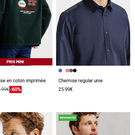
écédente
ivante
Image précédente
Image suivante
se en coton imprimée
Chemise regular unie
.99€
-60%
25.99€