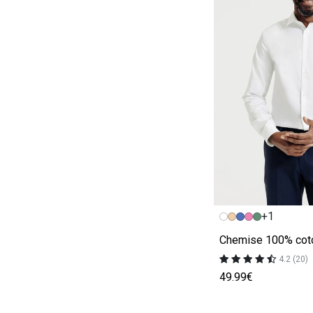
Image précédent
Image suivante
+1
4.2 (20)
49.99€