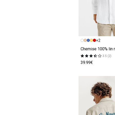
Image précédent
Image suivante
+2
Chemise 100% lin r
3.5 (2)
39.99€