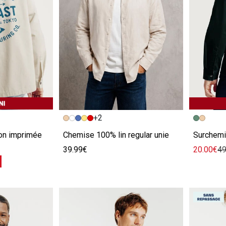
e
Image précédente
Image suivante
Image pr
Image su
+2
on imprimée
Chemise 100% lin regular unie
Surchemi
39.99€
20.00€
49
%