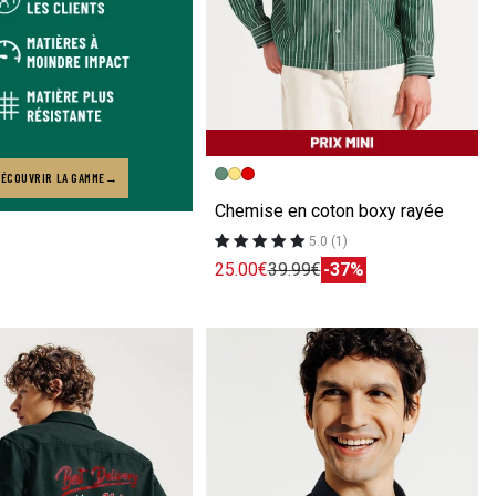
Image précédente
Image suivante
ÉCOUVRIR LA GAMME
Chemise en coton boxy rayée
5.0 (1)
25.00€
39.99€
-37%