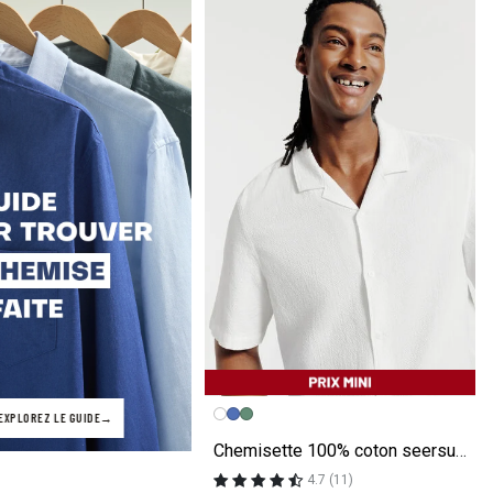
Image précédente
Image suivante
EXPLOREZ LE GUIDE
Chemisette 100% coton seersucker unie
4.7 (11)