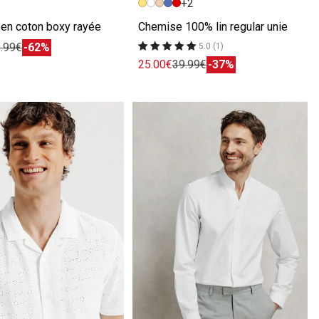
+2
en coton boxy rayée
Chemise 100% lin regular unie
.99€
-62%
5.0 (1)
25.00€
39.99€
-37%