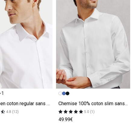
écédente
ivante
Image précédente
Image suivante
+1
Chemise en coton regular sans repassage
Chemise 100% coton slim sans repassage unie
4.8 (12)
5.0 (1)
49.99€