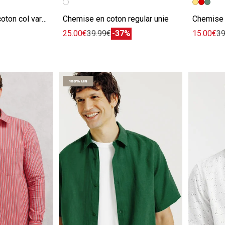
Chemisette 100% coton col vareuse effet denim
Chemise en coton regular unie
Chemise 
25.00€
39.99€
-37%
15.00€
39