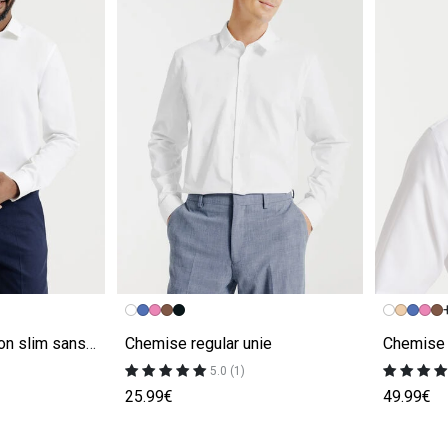
e
Image précédente
Image suivante
Image pr
Image su
Chemise 100% coton slim sans repassage unie
Chemise regular unie
5.0 (1)
25.99€
49.99€