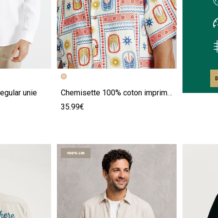
e
Image précédente
Image suivante
D
egular unie
Chemisette 100% coton imprimé palmiers
35.99€