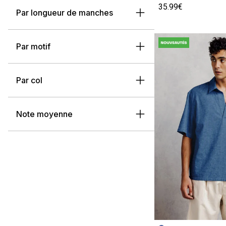
35.99€
Par longueur de manches
Par motif
Par col
Note moyenne
Image précédent
Image suivante