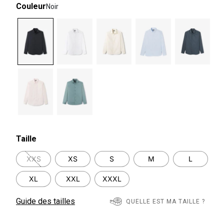
Couleur
Noir
selected
Taille
XXS
XS
S
M
L
XL
XXL
XXXL
Guide des tailles
QUELLE EST MA TAILLE ?