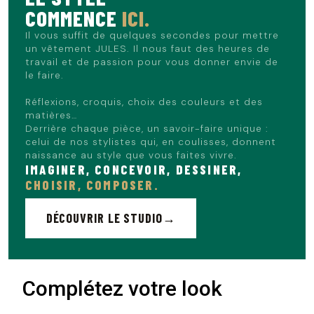
COMMENCE
ICI.
Il vous suffit de quelques secondes pour mettre
un vêtement JULES. Il nous faut des heures de
travail et de passion pour vous donner envie de
le faire.
Réflexions, croquis, choix des couleurs et des
matières…
Derrière chaque pièce, un savoir-faire unique :
celui de nos stylistes qui, en coulisses, donnent
naissance au style que vous faites vivre.
IMAGINER, CONCEVOIR, DESSINER,
CHOISIR, COMPOSER.
DÉCOUVRIR LE STUDIO
Complétez votre look