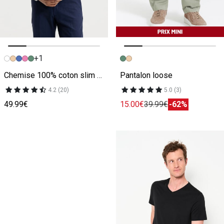
+1
Image précédente
Image suivante
Image précédente
Image suivante
Chemise 100% coton slim sans repassage unie
Pantalon loose
4.2 (20)
5.0 (3)
49.99€
15.00€
39.99€
-62%