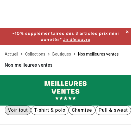
✕
-10% supplémentaires dès 3 articles prix mini
achetés*
Je découvre
Accueil
Collections
Boutiques
Nos meilleures ventes
Nos meilleures ventes
Voir tout
T-shirt & polo
Chemise
Pull & sweat