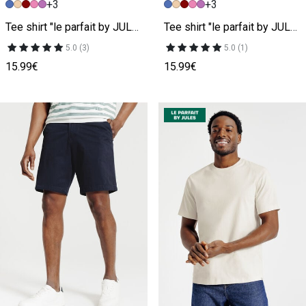
+3
+3
Image précédente
Image suivante
Image précédente
Image suivante
Tee shirt "le parfait by JULES"
Tee shirt "le parfait by JULES"
5.0 (3)
5.0 (1)
15.99€
15.99€