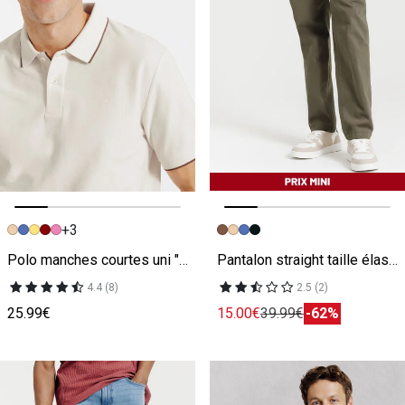
+3
Image précédente
Image suivante
Image précédente
Image suivante
Polo manches courtes uni "le parfait by JULES"
Pantalon straight taille élastiquée
4.4 (8)
2.5 (2)
25.99€
15.00€
39.99€
-62%