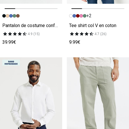
+2
Image précédente
Image suivante
Image précédente
Image suivante
Pantalon de costume confort uni
Tee shirt col V en coton
4.9 (15)
4.7 (26)
39.99€
9.99€