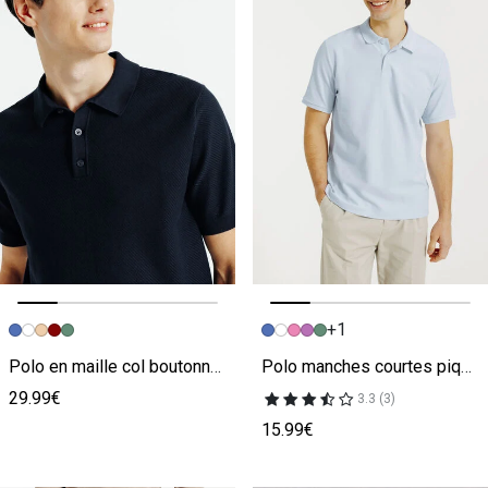
+1
Image précédente
Image suivante
Image précédente
Image suivante
Polo en maille col boutonné jeux de points
Polo manches courtes piqué uni
29.99€
3.3 (3)
15.99€