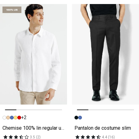
+2
Image précédente
Image suivante
Image précédente
Image suivante
Chemise 100% lin regular unie
Pantalon de costume slim
3.5 (2)
4.4 (16)