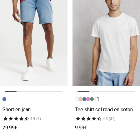
+1
Image précédente
Image suivante
Image précédente
Image suivante
Short en jean
Tee shirt col rond en coton
4.9 (7)
4.5 (31)
29.99€
9.99€