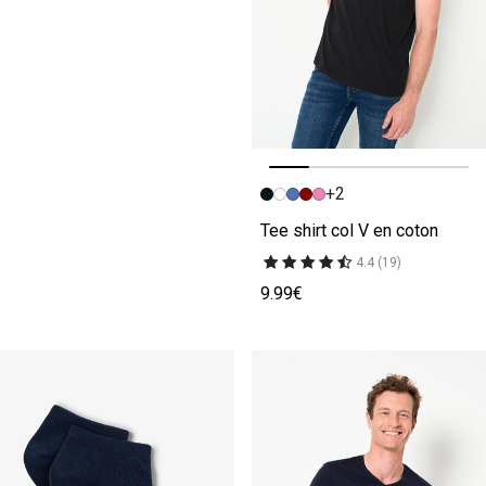
+2
Image précédente
Image suivante
Tee shirt col V en coton
4.4 (19)
9.99€