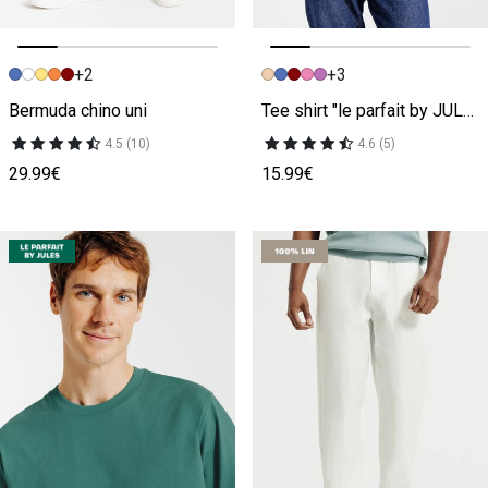
+2
+3
Image précédente
Image suivante
Image précédente
Image suivante
Bermuda chino uni
Tee shirt "le parfait by JULES"
4.5 (10)
4.6 (5)
29.99€
15.99€