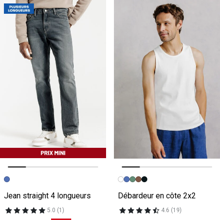
Image précédente
Image suivante
Image précédente
Image suivante
Jean straight 4 longueurs
Débardeur en côte 2x2
5.0 (1)
4.6 (19)