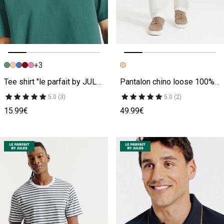
+3
Image précédente
Image suivante
Image précédente
Image suivante
Tee shirt "le parfait by JULES"
Pantalon chino loose 100% lin
5.0 (3)
5.0 (2)
15.99€
49.99€