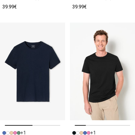
39.99€
39.99€
+1
+1
Image précédente
Image suivante
Image précédente
Image suivante