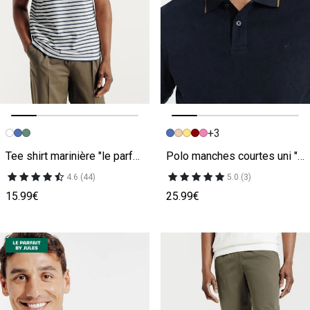
+3
Image précédente
Image suivante
Image précédente
Image suivante
Tee shirt marinière "le parfait by JULES"
Polo manches courtes uni "le parfait by JULES"
4.6 (44)
5.0 (3)
15.99€
25.99€