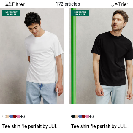
Filtrer
172 articles
Trier
+3
+3
Image précédente
Image suivante
Image précédente
Image suivante
Tee shirt "le parfait by JULES"
Tee shirt "le parfait by JULES"