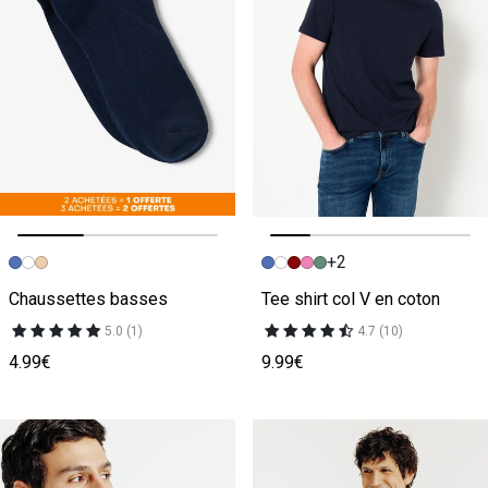
+2
Image précédente
Image suivante
Image précédente
Image suivante
Chaussettes basses
Tee shirt col V en coton
5.0 (1)
4.7 (10)
4.99€
9.99€