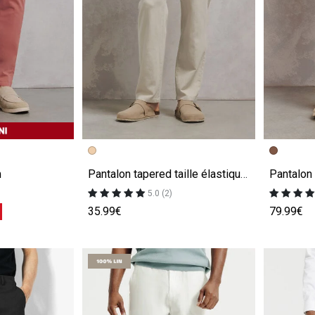
e
Image précédente
Image suivante
Image pr
Image su
m
Pantalon tapered taille élastiquée
5.0 (2)
%
35.99€
79.99€