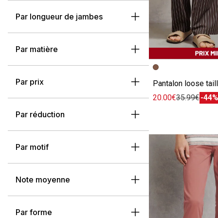
Par longueur de jambes
Par matière
Image précédent
Image suivante
Par prix
20.00€
35.99€
-44
Par réduction
Par motif
Note moyenne
Par forme