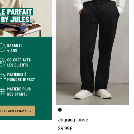
Image précédente
Image suivante
ÉCOUVRIR LA GAMME
Jogging loose
29.99€