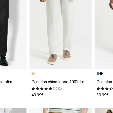
e
Image précédente
Image suivante
Image pr
Image su
me slim
Pantalon chino loose 100% lin
Pantalon
5.0 (2)
49.99€
39.99€