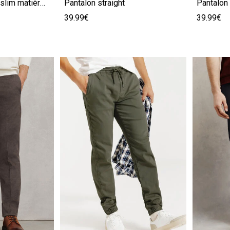
Pantalon 5 poches slim matière bi-stretch
Pantalon straight
39.99€
39.99€