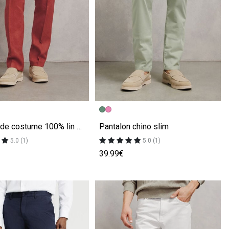
écédente
ivante
Image précédente
Image suivante
Pantalon de costume 100% lin confort
Pantalon chino slim
5.0 (1)
5.0 (1)
39.99€