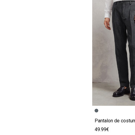
Image précédent
Image suivante
49.99€