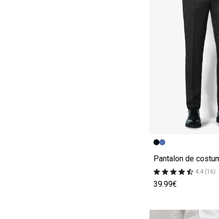
Image précédent
Image suivante
Pantalon de costu
4.4 (16)
39.99€