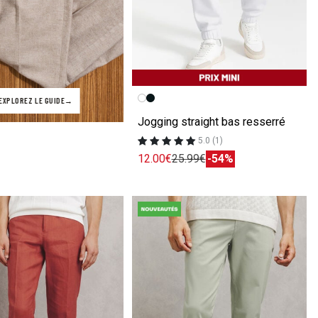
Image précédente
Image suivante
EXPLOREZ LE GUIDE
Jogging straight bas resserré
5.0 (1)
12.00€
25.99€
-54%