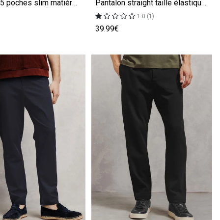
Pantalon 5 poches slim matière bi-stretch
Pantalon straight taille élastiquée
1.0 (1)
39.99€