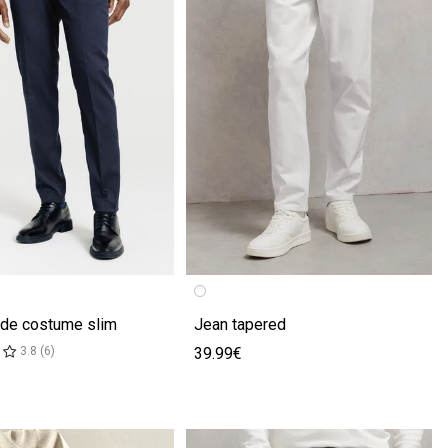
écédente
ivante
Image précédente
Image suivante
 de costume slim
Jean tapered
39.99€
3.8 (6)