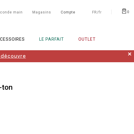
0
conde main
Magasins
Compte
FR/fr
CESSOIRES
LE PARFAIT
OUTLET
✕
 découvre
i-ton