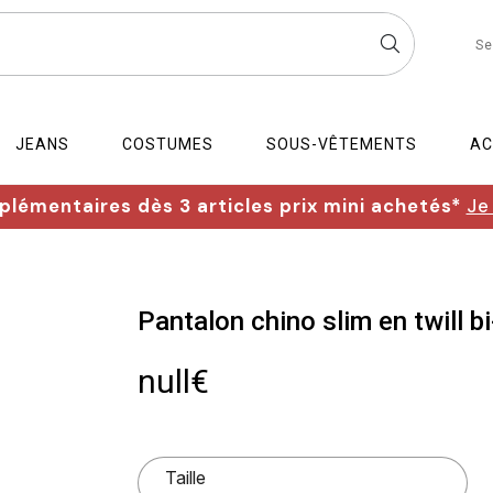
Se
JEANS
COSTUMES
SOUS-VÊTEMENTS
AC
lémentaires dès 3 articles prix mini achetés*
Je
Pantalon chino slim en twill b
null€