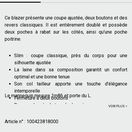
Ce blazer présente une coupe ajustée, deux boutons et des
revers classiques. Il est entièrement doublé et possède
deux poches à rabat sur les côtés, ainsi qu'une poche
poitrine.
Slim : coupe classique, près du corps pour une
silhouette ajustée
La laine dans sa composition garantit un confort
optimal et une bonne tenue
Son col tailleur apporte une touche d'élégance
intemporelle
Le mannequin mesure 1m86 et porte du L.
Fermeture à deux boutons
Deux poches à rabat sur le devant
VOIR PLUS
Une poche passepoilée et une poche poitrine
Bas de manches boutonnés
Article n° :
100423818000
Fentes d'aisance au dos pour une liberté de