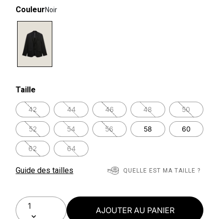
Couleur
Noir
selected
Taille
42
44
46
48
50
52
54
56
58
60
62
64
Guide des tailles
QUELLE EST MA TAILLE ?
AJOUTER AU PANIER