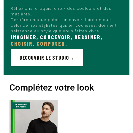
Réflexions, croquis, choix des couleurs et des
matières…
Derrière chaque pièce, un savoir-faire unique :
celui de nos stylistes qui, en coulisses, donnent
naissance au style que vous faites vivre.
IMAGINER, CONCEVOIR, DESSINER,
CHOISIR, COMPOSER.
DÉCOUVRIR LE STUDIO
Complétez votre look