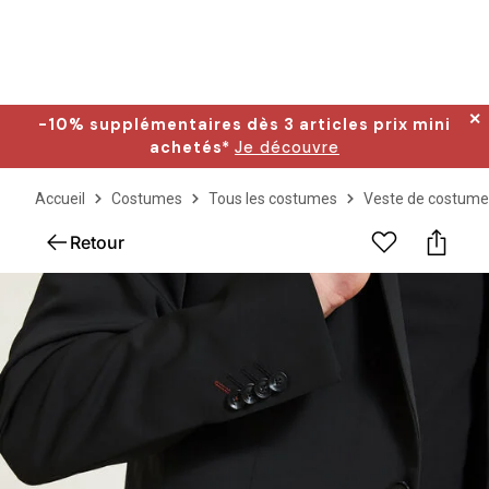
✕
-10% supplémentaires dès 3 articles prix mini
achetés*
Je découvre
Accueil
Costumes
Tous les costumes
Veste de costume
Retour