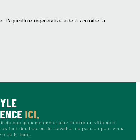
. L'agriculture régénérative aide à accroître la
TYLE
MENCE
ICI.
ffit de quelques secondes pour mettre un vêtement
nous faut des heures de travail et de passion pour vous
e de le faire.