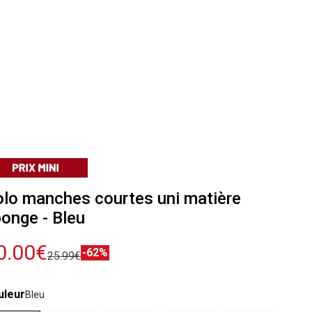
lo manches courtes uni matière
onge - Bleu
0.00€
-62%
25.99€
uleur
Bleu