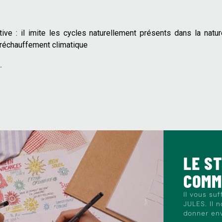
ive : il imite les cycles naturellement présents dans la nature
le réchauffement climatique
.
LE S
COM
Il vous su
JULES. Il 
donner envi