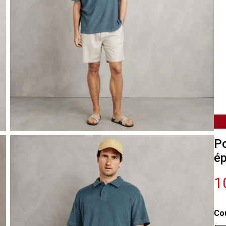
Po
ép
1
Co