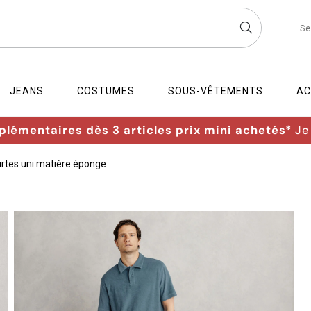
Se
JEANS
COSTUMES
SOUS-VÊTEMENTS
AC
lémentaires dès 3 articles prix mini achetés*
Je
rtes uni matière éponge