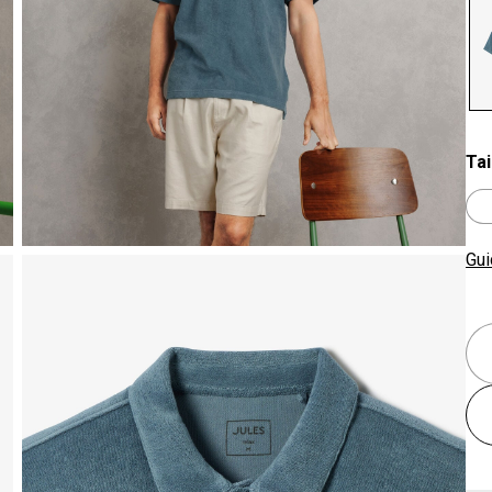
se
Tai
Gui