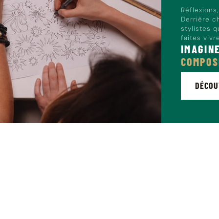
Réflexions
Derrière c
stylistes 
faites vivr
IMAGIN
COMPOS
DÉCOU