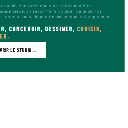
, croquis, choix des couleurs et des matières…
haque pièce, un savoir-faire unique : celui de nos
qui, en coulisses, donnent naissance au style que vous
e.
ER, CONCEVOIR, DESSINER,
CHOISIR,
ER.
VRIR LE STUDIO