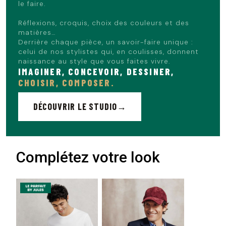
le faire.
Réflexions, croquis, choix des couleurs et des
matières…
Derrière chaque pièce, un savoir-faire unique :
celui de nos stylistes qui, en coulisses, donnent
naissance au style que vous faites vivre.
IMAGINER, CONCEVOIR, DESSINER,
CHOISIR, COMPOSER.
DÉCOUVRIR LE STUDIO
Complétez votre look