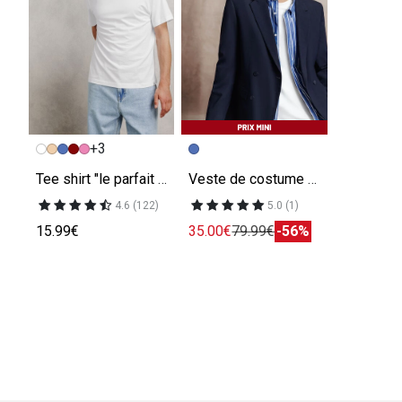
+3
Tee shirt "le parfait by JULES"
Veste de costume croisée confort
4.6 (122)
5.0 (1)
15.99€
35.00€
79.99€
-56%