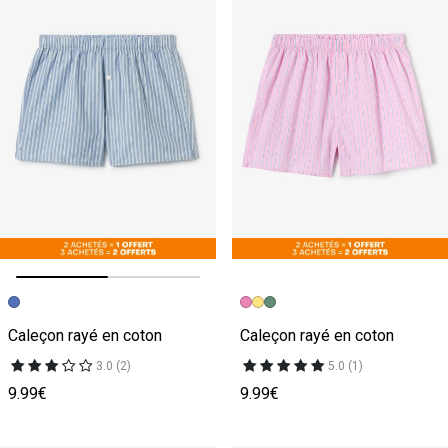
Image précédente
Image suivante
Caleçon rayé en coton
Caleçon rayé en coton
3.0 (2)
5.0 (1)
9.99€
9.99€