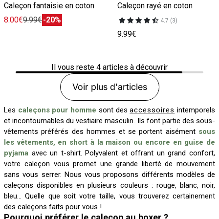
Caleçon fantaisie en coton
Caleçon rayé en coton
8.00€
9.99€
-20%
4.7 (3)
9.99€
Il vous reste
4
articles à découvrir
Voir plus d'articles
Les
caleçons pour homme
sont des
accessoires
intemporels
et incontournables du vestiaire masculin. Ils font partie des sous-
vêtements préférés des hommes et se portent aisément
sous
les vêtements, en short à la maison ou encore en guise de
pyjama
avec un t-shirt. Polyvalent et offrant un grand confort,
votre caleçon vous promet une grande liberté de mouvement
sans vous serrer. Nous vous proposons différents modèles de
caleçons disponibles en plusieurs couleurs : rouge, blanc, noir,
bleu... Quelle que soit votre taille, vous trouverez certainement
des caleçons faits pour vous !
Pourquoi préférer le caleçon au boxer ?