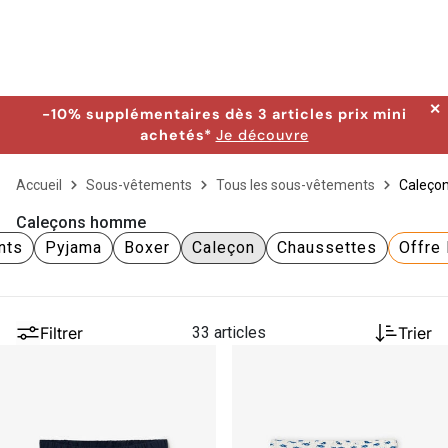
✕
-10% supplémentaires dès 3 articles prix mini
achetés*
Je découvre
Accueil
Sous-vêtements
Tous les sous-vêtements
Caleço
Caleçons homme
nts
Pyjama
Boxer
Caleçon
Chaussettes
Offre 
Filtrer
33 articles
Trier