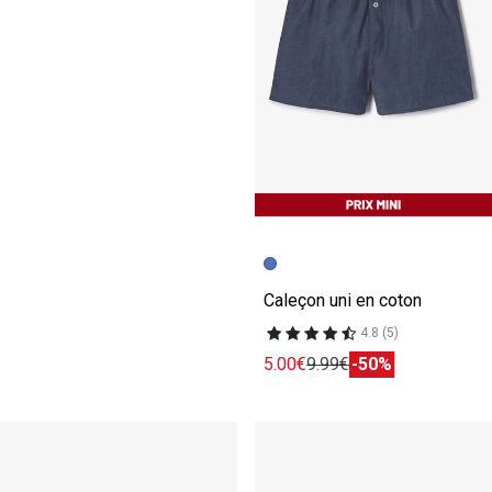
Caleçon uni en coton
4.8 (5)
5.00€
9.99€
-50%