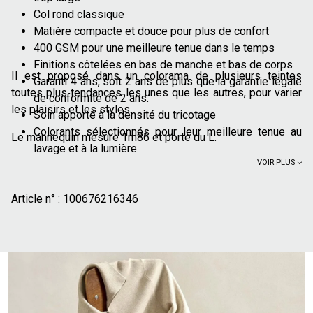
Col rond classique
Matière compacte et douce pour plus de confort
400 GSM pour une meilleure tenue dans le temps
Finitions côtelées en bas de manche et bas de corps
Il est proposé dans un colorama de plusieurs teintes
Garanti 4 ans, soit 2 ans de plus que la garantie légale
toutes plus tendances les unes que les autres, pour varier
de conformité de 2 ans.
les plaisirs et les styles.
Soin apporté à la densité du tricotage
Colorants sélectionnés pour leur meilleure tenue au
Le mannequin mesure 1m86 et porte du L.
lavage et à la lumière
VOIR PLUS
Coutures renforcées
Confectionné dans une usine auditée par un organisme
Article n° :
tiers selon un référentiel social et environnemental
100676216346
réglementé, celui de l'ICS
100% coton issu de l'agriculture biologique, cultivé
sans produits chimiques de synthèse (pesticides,
insecticides, engrais). Plus de 70% des cultures de
coton issu de l'agriculture biologique n'utilisent pas
d'irrigation artificielle et se contentent de l'eau de pluie