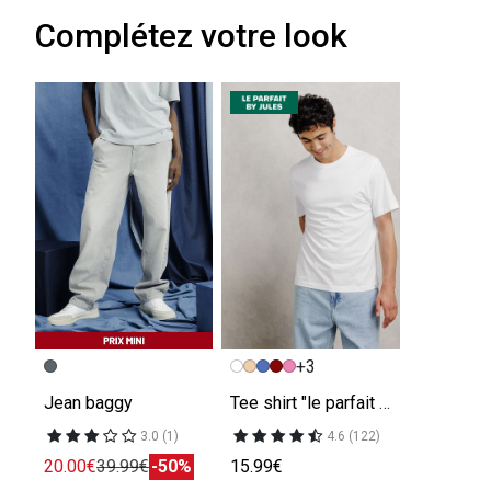
Complétez votre look
+3
Jean baggy
Tee shirt "le parfait by JULES"
3.0 (1)
4.6 (122)
20.00€
39.99€
-50%
15.99€