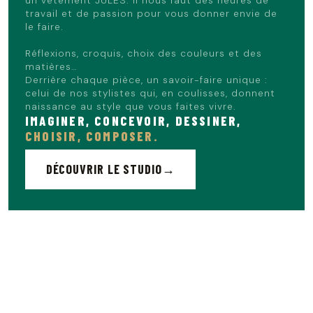
un vêtement JULES. Il nous faut des heures de
travail et de passion pour vous donner envie de
le faire.
Réflexions, croquis, choix des couleurs et des
matières…
Derrière chaque pièce, un savoir-faire unique :
celui de nos stylistes qui, en coulisses, donnent
naissance au style que vous faites vivre.
IMAGINER, CONCEVOIR, DESSINER,
CHOISIR, COMPOSER.
DÉCOUVRIR LE STUDIO