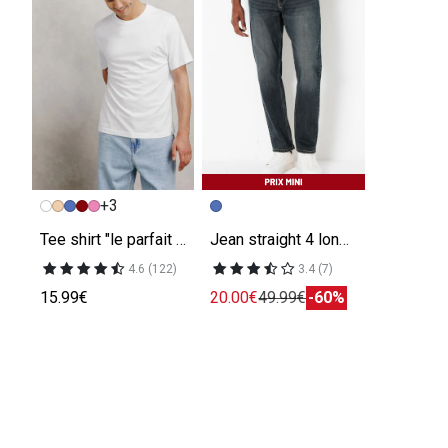
+3
Tee shirt "le parfait by JULES"
Jean straight 4 longueurs
4.6 (122)
3.4 (7)
15.99€
20.00€
49.99€
-60%