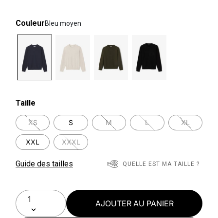
Couleur
Bleu moyen
selected
Taille
XS
S
M
L
XL
XXL
XXXL
Guide des tailles
QUELLE EST MA TAILLE ?
AJOUTER AU PANIER