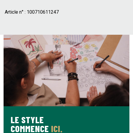
Article n° :
100710611247
LE STYLE
COMMENCE
ICI.