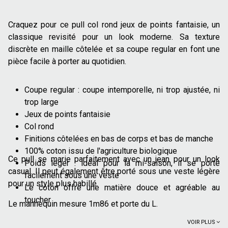
Craquez pour ce pull col rond jeux de points fantaisie, un
classique revisité pour un look moderne. Sa texture
discrète en maille côtelée et sa coupe regular en font une
pièce facile à porter au quotidien.
Coupe regular : coupe intemporelle, ni trop ajustée, ni
trop large
Jeux de points fantaisie
Col rond
Finitions côtelées en bas de corps et bas de manche
100% coton issu de l'agriculture biologique
Ce pull se marie parfaitement avec un jean pour un look
Poids léger : idéal pour la mi-saison, il se porte
casual. Il peut également être porté sous une veste légère
facilement sous une veste
pour un style plus habillé.
Le coton offre une matière douce et agréable au
toucher
Le mannequin mesure 1m86 et porte du L.
VOIR PLUS