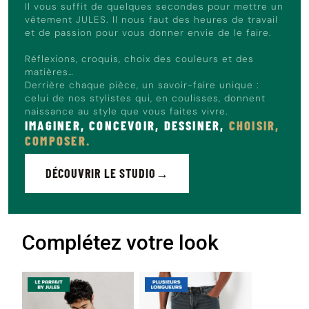
Il vous suffit de quelques secondes pour mettre un
vêtement JULES. Il nous faut des heures de travail
et de passion pour vous donner envie de le faire.
Réflexions, croquis, choix des couleurs et des
matières…
Derrière chaque pièce, un savoir-faire unique :
celui de nos stylistes qui, en coulisses, donnent
naissance au style que vous faites vivre.
IMAGINER, CONCEVOIR, DESSINER,
CHOISIR,
COMPOSER.
DÉCOUVRIR LE STUDIO
Complétez votre look