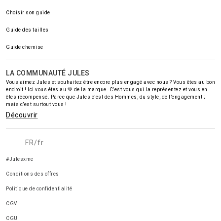
Choisir son guide
Guide des tailles
Guide chemise
LA COMMUNAUTÉ JULES
Vous aimez Jules et souhaitez être encore plus engagé avec nous ? Vous êtes au bon
endroit ! Ici vous êtes au 💚 de la marque. C’est vous qui la représentez et vous en
êtes récompensé. Parce que Jules c’est des Hommes, du style, de l’engagement ;
mais c’est surtout vous !
Découvrir
FR/fr
#Julesxme
Conditions des offres
Politique de confidentialité
CGV
CGU