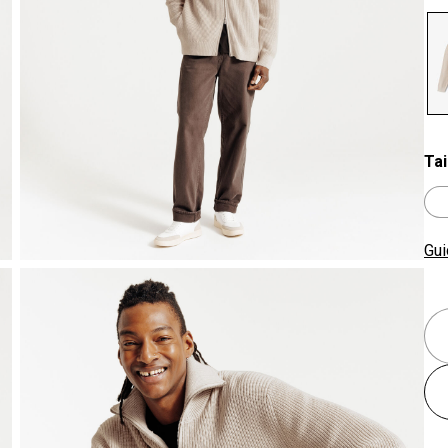
se
Tai
Gui