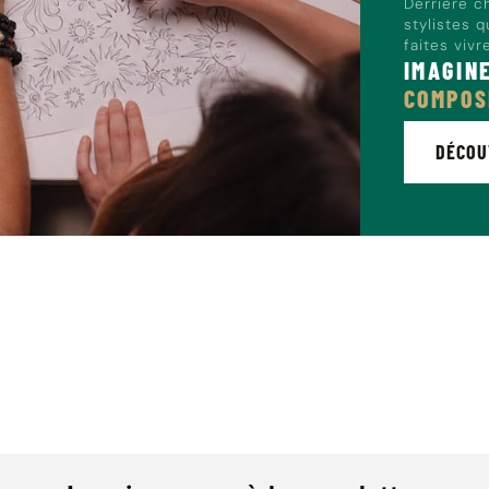
Derrière c
stylistes 
faites vivr
IMAGIN
COMPOS
DÉCOU