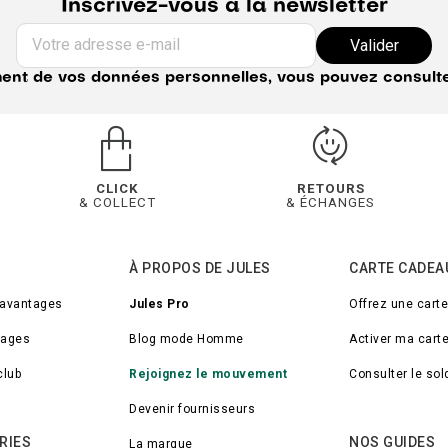
Inscrivez-vous à la newsletter
Votre adresse e-mail
Valider
ement de vos données personnelles, vous pouvez consult
CLICK
RETOURS
& COLLECT
& ÉCHANGES
À PROPOS DE JULES
CARTE CADEA
 avantages
Jules Pro
Offrez une cart
tages
Blog mode Homme
Activer ma cart
club
Rejoignez le mouvement
Consulter le so
Devenir fournisseurs
RIES
NOS GUIDES
La marque