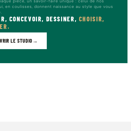
haque pièce, un savoir-faire unique : celui de nos
qui, en coulisses, donnent naissance au style que vous
e.
ER, CONCEVOIR, DESSINER,
CHOISIR,
ER.
VRIR LE STUDIO