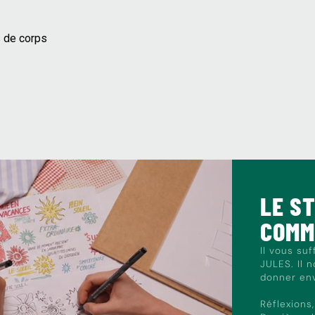
s de corps
LE S
COM
Il vous su
JULES. Il 
donner envi
Réflexions