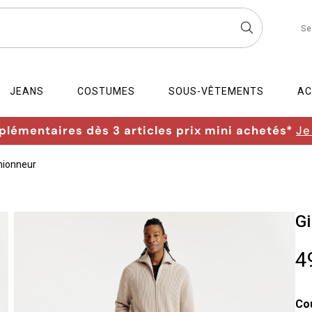
Se
JEANS
COSTUMES
SOUS-VÊTEMENTS
AC
lémentaires dès 3 articles prix mini achetés*
Je
amionneur
Gi
4
Co