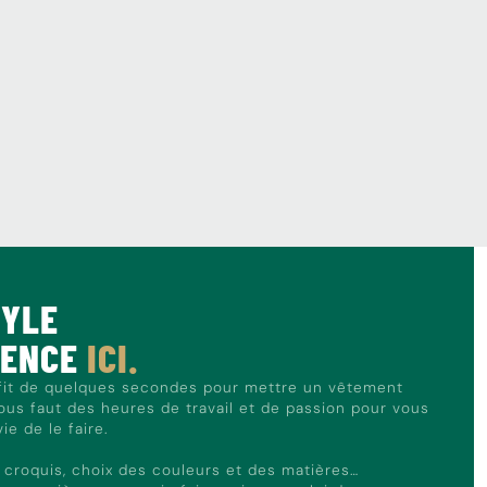
TYLE
MENCE
ICI.
ffit de quelques secondes pour mettre un vêtement
nous faut des heures de travail et de passion pour vous
e de le faire.
, croquis, choix des couleurs et des matières…