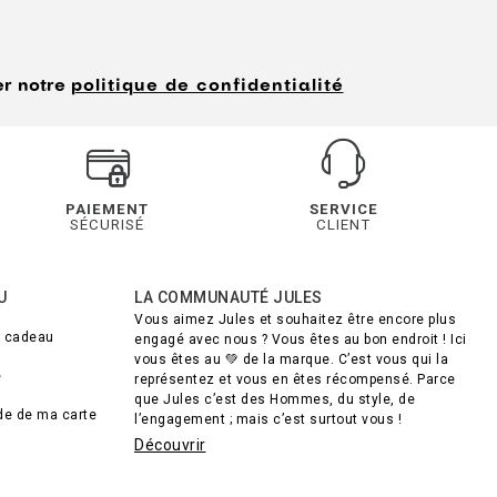
er notre
politique de confidentialité
PAIEMENT
SERVICE
SÉCURISÉ
CLIENT
U
LA COMMUNAUTÉ JULES
Vous aimez Jules et souhaitez être encore plus
e cadeau
engagé avec nous ? Vous êtes au bon endroit ! Ici
vous êtes au 💚 de la marque. C’est vous qui la
e
représentez et vous en êtes récompensé. Parce
que Jules c’est des Hommes, du style, de
lde de ma carte
l’engagement ; mais c’est surtout vous !
Découvrir