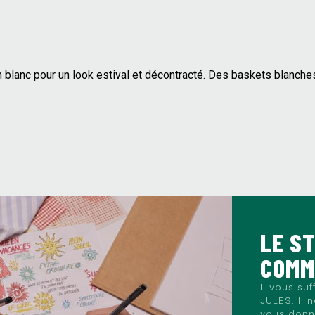
 blanc pour un look estival et décontracté. Des baskets blanche
LE S
COM
Il vous su
JULES. Il 
vous donne