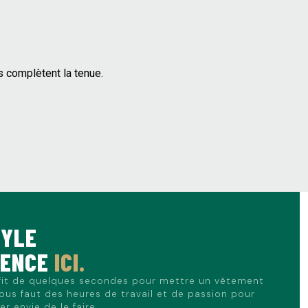
s complètent la tenue.
TYLE
MENCE
ICI.
ffit de quelques secondes pour mettre un vêtement
nous faut des heures de travail et de passion pour
r envie de le faire.