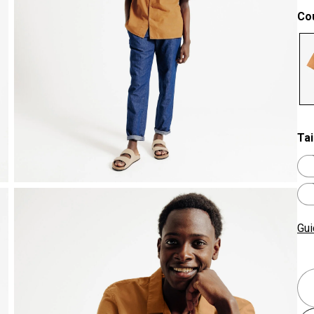
Co
se
Tai
Gui