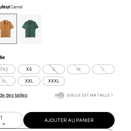
uleur
Camel
lected
lle
XXS
XS
S
M
L
XL
XXL
XXXL
de des tailles
QUELLE EST MA TAILLE ?
AJOUTER AU PANIER