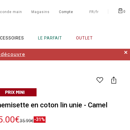
0
conde main
Magasins
Compte
FR/fr
CESSOIRES
LE PARFAIT
OUTLET
✕
 découvre
emisette en coton lin unie - Camel
5.00€
-31%
35.99€