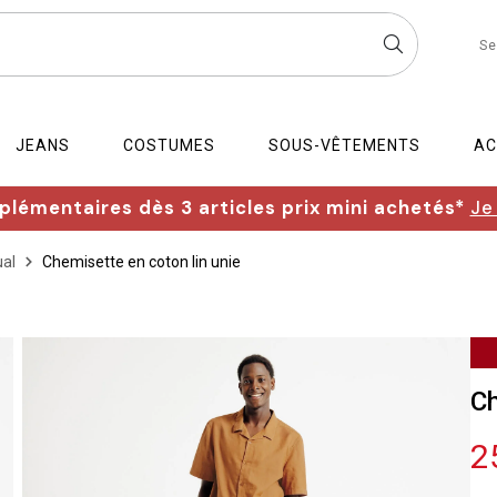
Se
JEANS
COSTUMES
SOUS-VÊTEMENTS
AC
lémentaires dès 3 articles prix mini achetés*
Je
al
Chemisette en coton lin unie
Ch
2