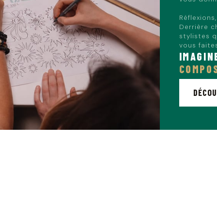
Réflexions
Derrière c
stylistes 
vous faites
IMAGIN
COMPOS
DÉCOU