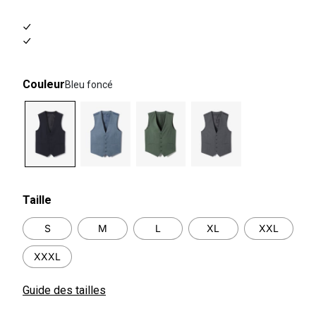
Couleur
Bleu foncé
selected
Taille
S
M
L
XL
XXL
XXXL
Guide des tailles