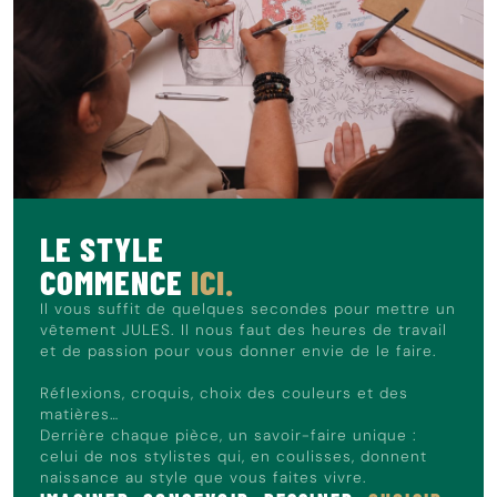
Les coloris marine 100787011878 et marron
100787017502: 54% de laine et 41% de polyester
recyclé, le coloris vert 100787016105 : 50% laine, 44%
polyester recyclé, le coloris gris 18817 : 54% de laine
et 41% de polyester recyclé
Pièces associées : veste de costume 1007866,
pantalon de costume 1007867
Ce gilet sera idéal pour un mariage ou une cérémonie. On
l'imagine porté avec un pantalon de costume assorti, une
LE STYLE
chemise blanche et une cravate.
COMMENCE
ICI.
Le mannequin mesure 1m86 et porte du L.
Il vous suffit de quelques secondes pour mettre un
vêtement JULES. Il nous faut des heures de travail
et de passion pour vous donner envie de le faire.
Réflexions, croquis, choix des couleurs et des
matières…
Derrière chaque pièce, un savoir-faire unique :
celui de nos stylistes qui, en coulisses, donnent
naissance au style que vous faites vivre.