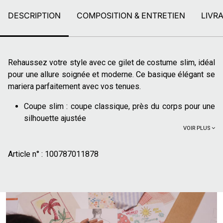
DESCRIPTION
COMPOSITION & ENTRETIEN
LIVR
Rehaussez votre style avec ce gilet de costume slim, idéal
pour une allure soignée et moderne. Ce basique élégant se
mariera parfaitement avec vos tenues.
Coupe slim : coupe classique, près du corps pour une
silhouette ajustée
VOIR PLUS
Fermeture à 5 boutons
2 poches avant
Article n° :
Patte de resserage au dos
100787011878
Tissu bi-stretch : t
issu extensible dans les deux sens
offrant un confort exceptionnel et une liberté de
mouvement inégalée
Contient de la laine : Respirante et légère, la laine de
nos costumes est adaptée en toutes saisons