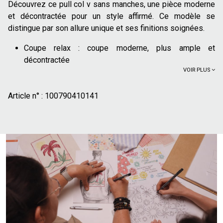
Découvrez ce pull col v sans manches, une pièce moderne
et décontractée pour un style affirmé. Ce modèle se
distingue par son allure unique et ses finitions soignées.
Coupe relax :
coupe moderne, plus ample et
décontractée
VOIR PLUS
Col V
Jeux de points en côte
Article n° :
Finitions côtelées en bas de corps et bas de manche
100790410141
Détails contrastés au niveau du col et du bas de corps
Poids moyen :
Poids moyen : ni trop léger, ni trop lourd,
il se porte toute l'année
50% coton recyclé
50% polyester recyclé
Ce pull sans manches se marie parfaitement avec un jean
brut et des baskets pour un look décontracté. On peut aussi
l'associer à un chino et une veste légère pour une allure
plus soignée.