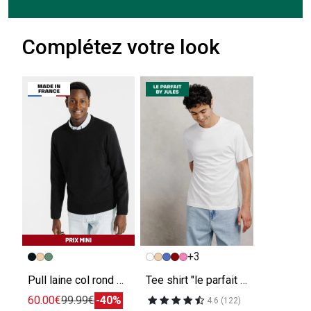
Complétez votre look
+3
Pull laine col rond Made In France
Tee shirt "le parfait by JULES"
60.00€
99.99€
-40%
4.6 (122)