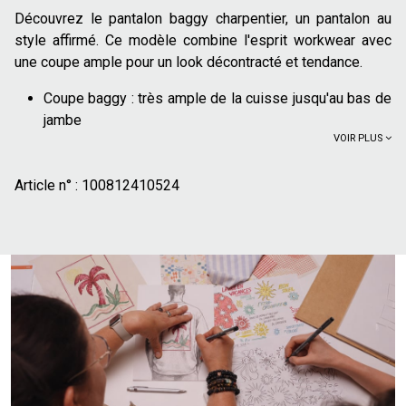
Découvrez le pantalon baggy charpentier, un pantalon au
style affirmé. Ce modèle combine l'esprit workwear avec
une coupe ample pour un look décontracté et tendance.
Coupe baggy :
très ample de la cuisse jusqu'au bas de
jambe
VOIR PLUS
Pantalon chino avec détails charpentier
2 poches cavalières sur le devant et poche ticket
Article n° :
2 poches plaquées au dos
100812410524
Passants pour ceinture
Fermeture zippée
Matière canvas résistante :
Toile de coton épaisse
100% coton : Le coton offre un confort, doux et
agréable au quotidien
Ce pantalon se marie bien avec un t-shirt simple et des
baskets pour un look décontracté. Il peut aussi être
associé à un polo et une veste légère pour une tenue plus
soignée.