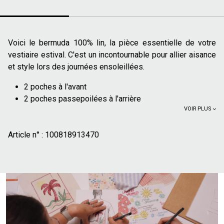
Voici le bermuda 100% lin, la pièce essentielle de votre
vestiaire estival. C'est un incontournable pour allier aisance
et style lors des journées ensoleillées.
2 poches à l'avant
2 poches passepoilées à l'arrière
VOIR PLUS
Passants pour ceinture
Fermeture zippée avec bouton décalé
Article n° :
100% lin :
100818913470
Le lin est une fibre naturelle légère et
thermorégulatrice, qui s'adapte à toutes températures,
frais et respirant l'été et isolant du froid l'hiver
Pour un style casual-chic impeccable, associez ce
bermuda avec un t-shirt ou un polo. Cette combinaison crée
une silhouette fraîche et moderne. Finalisez la tenue avec
une paire de baskets blanches pour une touche