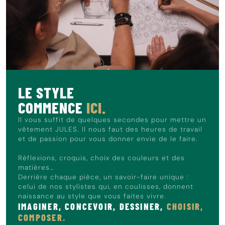
décontractée et tendance, idéale pour une sortie en ville ou
un week-end ensoleillé.
Le mannequin mesure 1m86 et porte du 40.
LE STYLE
COMMENCE
ICI.
Il vous suffit de quelques secondes pour mettre un
vêtement JULES. Il nous faut des heures de travail
et de passion pour vous donner envie de le faire.
Réflexions, croquis, choix des couleurs et des
matières…
Derrière chaque pièce, un savoir-faire unique :
celui de nos stylistes qui, en coulisses, donnent
naissance au style que vous faites vivre.
IMAGINER, CONCEVOIR, DESSINER,
CHOISIR,
COMPOSER.