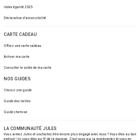
Index égalité 2025
Déclaration d'accessibilité
CARTE CADEAU
Offrez une carte cadeau
Activer ma carte
Consulter le solde de ma carte
NOS GUIDES
Choisir son guide
Guide des tailles
Guide chemise
LA COMMUNAUTÉ JULES
Vous aimez Jules et souhaitez être encore plus engagé avec nous ? Vous êtes au bon
endroit ! Ici vous êtes au 💚 de la marque. C’est vous qui la représentez et vous en