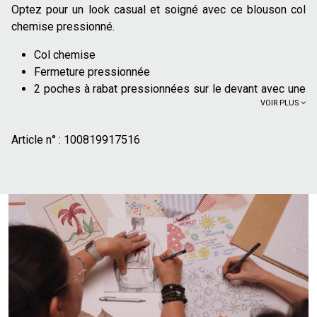
Optez pour un look casual et soigné avec ce blouson col
chemise pressionné.
Col chemise
Fermeture pressionnée
2 poches à rabat pressionnées sur le devant avec une
VOIR PLUS
double ouverture sur les côtés
Bas de manches pressionnés
Article n° :
Doublé uniquement dans les manches
100819917516
Matière principale : 100% polyester recyclé
Ce blouson peut être facilement associé à un jean brut pour
un look casual de tous les jours. Il se marie bien avec un
chino ou un pantalon en toile pour un style plus sophistiqué.
Des baskets ou des chaussures de ville complèteront
parfaitement l'ensemble.
Le mannequin mesure 1m86 et porte du L.