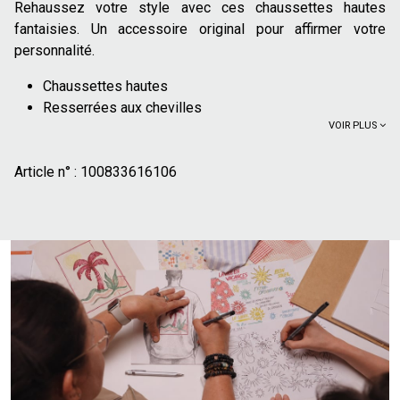
Rehaussez votre style avec ces chaussettes hautes
fantaisies. Un accessoire original pour affirmer votre
personnalité.
Chaussettes hautes
Resserrées aux chevilles
VOIR PLUS
Talons et pointes contrastés
56%
coton issu de l'agriculture biologique, cultivé sans
Article n° :
produits chimiques de synthèse (pesticides,
100833616106
insecticides, engrais). Plus de 70% des cultures de
coton issu de l'agriculture biologique n'utilisent pas
d'irrigation artificielle et se contentent de l'eau de pluie