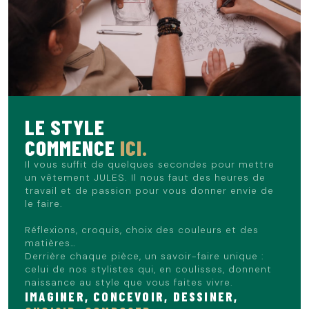
bermuda chino avec un tee shirt uni et des baskets
blanches. Vous pouvez également opter pour une chemise
légère et des mocassins pour un style plus habillé.
N'hésitez pas à ajouter une ceinture pour personnaliser
votre tenue et affirmer votre style.
Le mannequin mesure 1m86 et porte du 40.
LE STYLE
COMMENCE
ICI.
Il vous suffit de quelques secondes pour mettre
un vêtement JULES. Il nous faut des heures de
travail et de passion pour vous donner envie de
le faire.
Réflexions, croquis, choix des couleurs et des
matières…
Derrière chaque pièce, un savoir-faire unique :
celui de nos stylistes qui, en coulisses, donnent
naissance au style que vous faites vivre.
IMAGINER, CONCEVOIR, DESSINER,