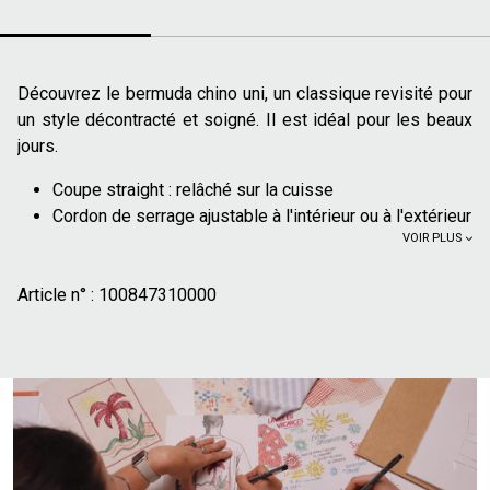
Découvrez le bermuda chino uni, un classique revisité pour
un style décontracté et soigné. Il est idéal pour les beaux
jours.
Coupe straight : relâché sur la cuisse
Cordon de serrage ajustable à l'intérieur ou à l'extérieur
VOIR PLUS
2 poches italiennes
2 poches passepoilées à l'arrière
Article n° :
Broderie Jules ton sur ton poche arrière
100847310000
100% coton issu de l'agriculture régénérative :
il imite
les cycles naturellement présents dans la nature.
L'agriculture régénérative aide à accroître la
biodiversité, enrichir les sols et atténuer le
réchauffement climatique
Pour un look décontracté et tendance, associez ce