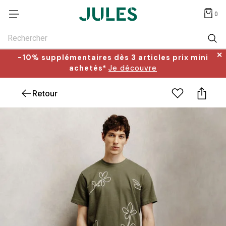
0
Rechercher
✕
-10% supplémentaires dès 3 articles prix mini
achetés*
Je découvre
Retour