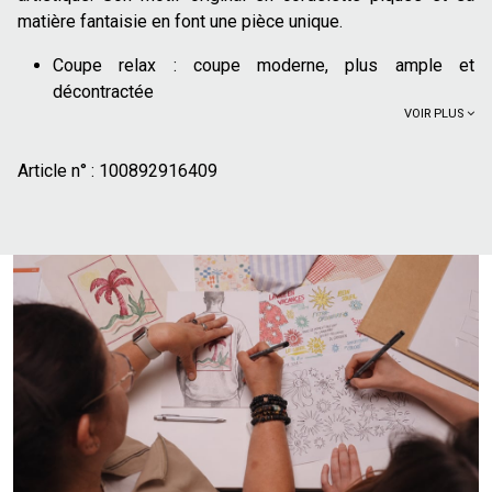
matière fantaisie en font une pièce unique.
Coupe relax : coupe moderne, plus ample et
décontractée
VOIR PLUS
Col rond
Manches courtes
Article n° :
Motif floral en cordelette piquée sur le devant pour un
100892916409
effet en relief
Matière crêpe : tissu texturé
100% coton issu de l'arigulture régénérative : il imite
les cycles naturellement présents dans la nature.
L'agriculture régénérative aide à accroître la
biodiversité, enrichir les sols et atténuer le
réchauffement climatique
Pour un look décontracté et tendance, associez ce t-shirt à
un jean brut ou un chino. Sa coupe 'relax' et son motif
original en font la pièce maîtresse d'une tenue simple.
Complétez l'ensemble avec une paire de baskets épurées