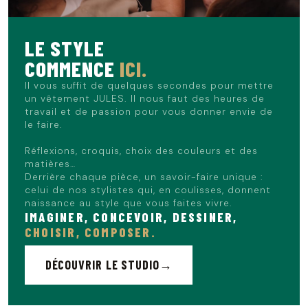
pour une allure urbaine et moderne, parfaite pour une sortie
en ville ou un week-end entre amis.
LE STYLE
Le mannequin mesure 1m86 et porte du L.
COMMENCE
ICI.
Il vous suffit de quelques secondes pour mettre
un vêtement JULES. Il nous faut des heures de
travail et de passion pour vous donner envie de
le faire.
Réflexions, croquis, choix des couleurs et des
matières…
Derrière chaque pièce, un savoir-faire unique :
celui de nos stylistes qui, en coulisses, donnent
naissance au style que vous faites vivre.
IMAGINER, CONCEVOIR, DESSINER,
CHOISIR, COMPOSER.
DÉCOUVRIR LE STUDIO