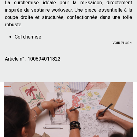
La surchemise idéale pour la mi-saison, directement
inspirée du vestiaire workwear. Une pièce essentielle à la
coupe droite et structurée, confectionnée dans une toile
robuste.
Col chemise
VOIR PLUS
Fermeture boutonnée
Poche poitrine à rabat
Article n° :
Bas de manches boutonnés
100894011822
Veste non doublée
100% coton dont 20% recyclé : Le coton offre un
confort, doux et agréable au quotidien
Pour un look décontracté et moderne, portez cette
surchemise ouverte sur un t-shirt ou un pull en maille fine,
comme le suggère la tenue du mannequin. Associée à un
jean brut, elle crée une silhouette à la fois simple et
travaillée. Elle peut également se porter fermée pour un
style plus affirmé, en remplacement d'une veste légère.