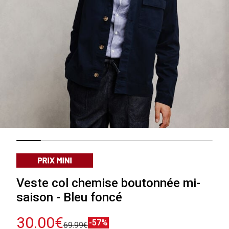
Veste col chemise boutonnée mi-
saison - Bleu foncé
30.00€
-57%
69.99€