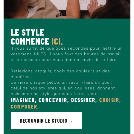
C'est la pièce idéale pour superposer les couches avec
style.
Le mannequin mesure 1m86 et porte du L.
LE STYLE
COMMENCE
ICI.
Il vous suffit de quelques secondes pour mettre un
vêtement JULES. Il nous faut des heures de travail
et de passion pour vous donner envie de le faire.
Réflexions, croquis, choix des couleurs et des
matières…
Derrière chaque pièce, un savoir-faire unique :
celui de nos stylistes qui, en coulisses, donnent
naissance au style que vous faites vivre.
IMAGINER, CONCEVOIR, DESSINER,
CHOISIR,
COMPOSER.
DÉCOUVRIR LE STUDIO