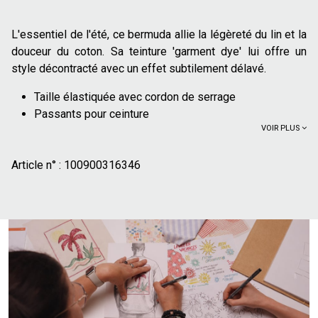
L'essentiel de l'été, ce bermuda allie la légèreté du lin et la
douceur du coton. Sa teinture 'garment dye' lui offre un
style décontracté avec un effet subtilement délavé.
Taille élastiquée avec cordon de serrage
Passants pour ceinture
VOIR PLUS
2 poches italiennes sur les côtés
Une poche plaquée à l'arrière
Article n° :
30% lin : Le lin est une fibre naturelle légère et
100900316346
thermorégulatrice, qui s'adapte à toutes températures,
frais et respirant l'été et isolant du froid l'hiver
Le coton est une matière naturelle et respirante
Le garment dye est une technique qui consiste à
teindre le vêtement une fois qu'il a été confectionné, à
partir d'un tissu non teint. Il permet d'obtenir un bel
effet blanchit, notamment au niveau des coutures.
Pièce maîtresse d'un look estival décontracté, ce short