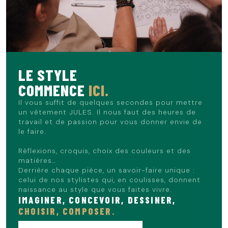
s'associe parfaitement avec un t-shirt simple ou un polo
pour une allure casual au quotidien. Pour une touche plus
élégante lors d'une sortie en soirée, mariez-le avec une
chemise en lin. Complétez la tenue avec une paire de
baskets en toile ou des espadrilles pour un style sans
effort.
LE STYLE
COMMENCE
ICI.
Le mannequin mesure 1m86 et porte du 40.
Il vous suffit de quelques secondes pour mettre
un vêtement JULES. Il nous faut des heures de
travail et de passion pour vous donner envie de
le faire.
Réflexions, croquis, choix des couleurs et des
matières…
Derrière chaque pièce, un savoir-faire unique :
celui de nos stylistes qui, en coulisses, donnent
naissance au style que vous faites vivre.
IMAGINER, CONCEVOIR, DESSINER,
CHOISIR, COMPOSER.