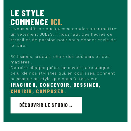
Le mannequin mesure 1m86 et porte du L.
LE STYLE
COMMENCE
ICI.
Il vous suffit de quelques secondes pour mettre
un vêtement JULES. Il nous faut des heures de
travail et de passion pour vous donner envie de
le faire.
Réflexions, croquis, choix des couleurs et des
matières…
Derrière chaque pièce, un savoir-faire unique :
celui de nos stylistes qui, en coulisses, donnent
naissance au style que vous faites vivre.
IMAGINER, CONCEVOIR, DESSINER,
CHOISIR, COMPOSER.
DÉCOUVRIR LE STUDIO