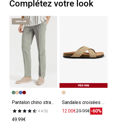
Complétez votre look
Pantalon chino straight 100% lin
Sandales croisées en cuir suède
12.00€
29.99€
-60%
4.4 (5)
49.99€